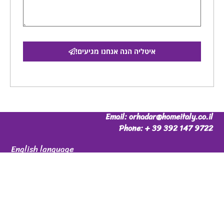
איטליה הנה אנחנו מגיעים!
Email: orhadar@homeitaly.co.il
Phone: + 39 392 147 9722
English language
Or Hadar
P.iva 06699340482
© 2026 All Rights Reserved.