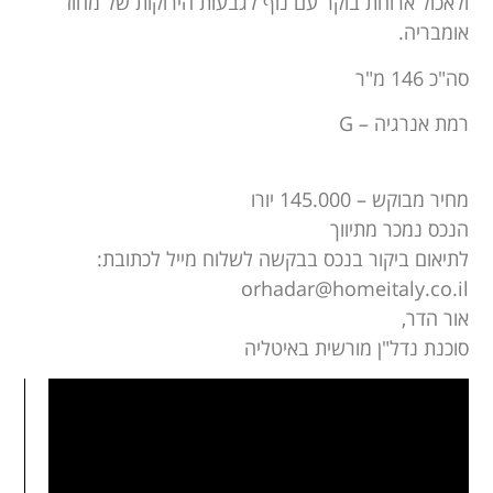
ולאכול ארוחת בוקר עם נוף לגבעות הירוקות של מחוז
אומבריה.
סה"כ 146 מ"ר
רמת אנרגיה – G
מחיר מבוקש – 145.000 יורו
הנכס נמכר מתיווך
לתיאום ביקור בנכס בבקשה לשלוח מייל לכתובת:
orhadar@homeitaly.co.il
אור הדר,
סוכנת נדל"ן מורשית באיטליה