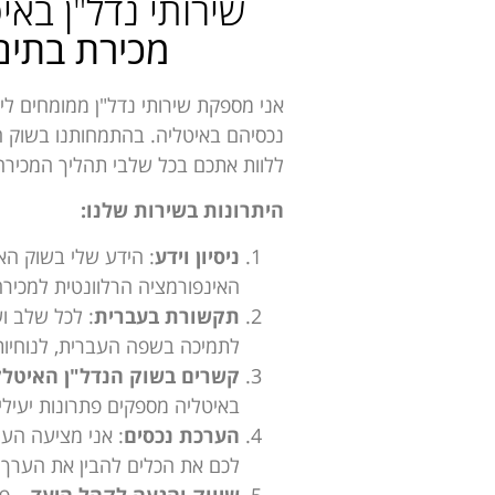
שירותי נדל"ן באי
מכירת בתים
אני מספקת שירותי נדל"ן ממומחים לי
נכסיהם באיטליה. בהתמחותנו בשוק הנ
ללוות אתכם בכל שלבי תהליך המכירה
היתרונות בשירות שלנו:
ניסיון וידע
: הידע שלי בשוק הא
האינפורמציה הרלוונטית למכיר
תקשורת בעברית
: לכל שלב ו
לתמיכה בשפה העברית, לנוחיות
קשרים בשוק הנדל"ן האיטלק
באיטליה מספקים פתרונות יעילים
הערכת נכסים
: אני מציעה הער
לכם את הכלים להבין את הערך
שיווק והגעה לקהל היעד
– פר