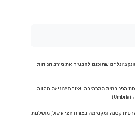
ס אחד בשטח של כ-86 מ"ר, וכולל חדרים מוארים ופונקציונליים שתוכננו להבטיח את מירב הנוחות
ת הפנורמית המרהיבה. אזור חיצוני זה מהווה
).
פרטית קטנה ומקסימה בצורת חצי עיגול, מושלמת