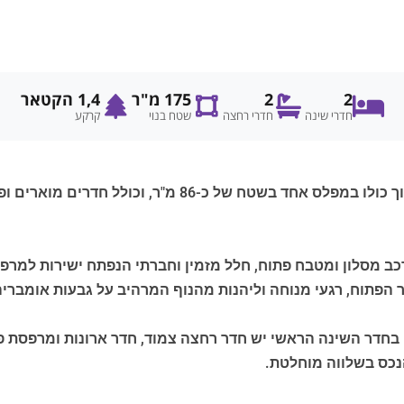
2
2
175 מ"ר
1,4 הקטאר
חדרי שינה
חדרי רחצה
שטח בנוי
קרקע
החלק המגורים של הוילה, שנבנה בשנת 2023, ערוך כולו במפל
כב מסלון ומטבח פתוח, חלל מזמין וחברתי הנפתח ישירות למרפס
תוח, רגעי מנוחה וליהנות מהנוף המרהיב על גבעות אומבריה (Umbria
ה. בחדר השינה הראשי יש חדר רחצה צמוד, חדר ארונות ומרפסת 
נכס בשלווה מוחלטת.