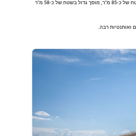
בקומה התחתונה ישנם חדרים נוספים המשפרים מאוד את השימושיות של הנכס: טברנה/חדר כפרי אטרקטיבי בשטח של כ-85 מ"ר, מוסך גדול בשטח של כ-58 מ"ר