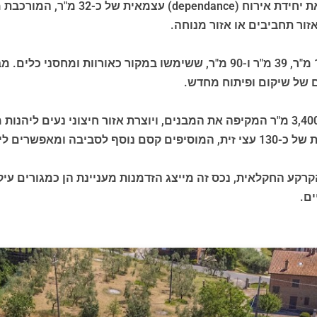
במרחק של מטרים ספורים מהמבנה הראשי
ור תחביבים או אזור מנוחה.
הנכס כולל גם שלושה מבני עזר חקלאיים של כ-13 מ"ר, 39 מ"ר ו-90 מ"ר, ששימ
ם של שיקום ופיתוח מחדש.
הנכס משודרג עוד יותר על ידי חצר בלעדית של כ-3,400 מ"ר המקיפה את המבנים, ויוצרת אזו
הקרקע החקלאית, נכס זה מייצג הזדמנות מעניינת הן כמגורים עיק
ים.