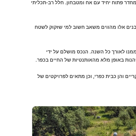
 נמצאת יחידת אירוח (dependance) עצמאית של כ-32 מ"ר, המורכבת מחדר פתוח יחיד עם אח ומטבחון. חלל רב-תכליתי
שו במקור כאורוות ומחסני כלים. מבנים אלו מהווים משאב חשוב למי שזקוק לשטח
ר חיצוני נעים ליהנות ממנו לאורך כל השנה. הנכס מושלם על ידי
ריים והן כבית כפרי, וכן מתאים לפרויקטים של