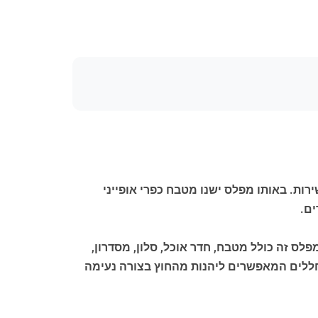
רתפים, חדר טכני ואזורי שירות. באותו מפלס ישנו מטבח כפרי אופייני
ים.
 נוח מוביל לקומה הראשונה, שם משתרע אזור המגורים הראשי על שטח ברוטו של כ-154 מ"ר. מפלס זה כולל מטבח, חדר אוכל, סלון, מסדרון,
פרקטי. הקומה מושלמת על ידי מרפסת מקורה (porch), לוג'יה וטרסה, חללים המאפשרים ליהנות מהחוץ בצורה נעימה