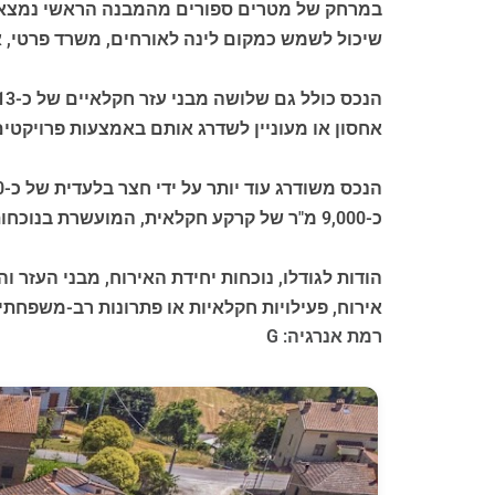
שיכול לשמש כמקום לינה לאורחים, משרד פרטי, אז
אחסון או מעוניין לשדרג אותם באמצעות פרויקטי
כ-9,000 מ"ר של קרקע חקלאית, המועשרת בנוכחות של כ-130 עצי זית, המוסיפים קסם נוסף לסביבה ומאפשרים ליהנות באופן מלא מהאותנטיות של החיים בכפר.
הודות לגודלו, נוכחות יחידת האירוח, מבני העזר ו
אירוח, פעילויות חקלאיות או פתרונות רב-משפחתי
רמת אנרגיה: G