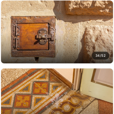
34/52