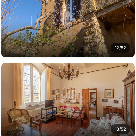
12/52
13/52