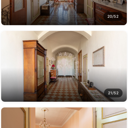
20/52
21/52