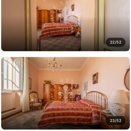
22/52
23/52