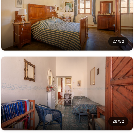
27/52
28/52