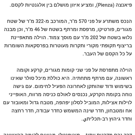
פיאנצה (Pienza), ומציע איזון מושלם בין אלגנטיות לקסם.
הנכס משתרע על פני 570 מ"ר, המורכב מ-322 מ"ר של שטח
מגורים, פורטיקו, מרפסת ומרתף בשטח של 46 מ"ר, וכן מבנה
נלוw בשטח של 202 מ"ר עם מוסך צמוד. הוילה מתאפיינת
בריצוף תקופתי מקורי ותקרות מעוטרות בפרסקאות השומרות
על כל הקסם של העבר.
הוילה מתפרסת על פני שני קומות מגורים, קרקע וקומה
ראשונה, עם מרתף מתחתיה. היא כוללת מיכל סולר שאינו
בשימוש ודוד שהותקן לאחרונה הפעיל לחימום. עם גישה
נוחה בקומת הקרקע, נכנסים לאולם כניסה מרווח, האופייני
לוילות אצילות, המוביל לסלון יפהפה, מטבח גדול ומאובזר עם
אח ומטבחון, חדר שינה המשמש כחדר עבודה, חדר רחצה
וחדר גיהוץ רב-תכליתي.