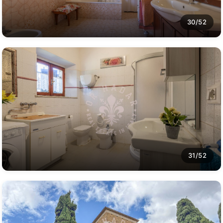
30/52
31/52