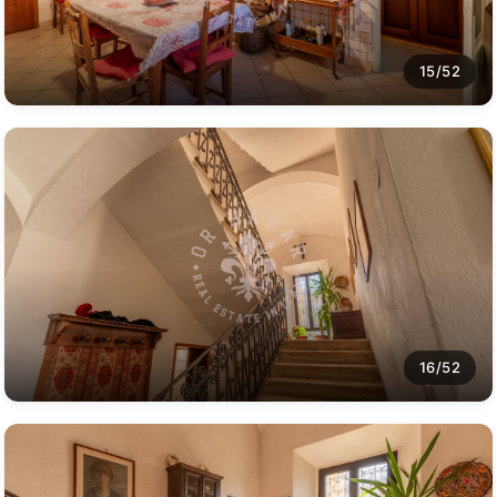
15/52
16/52