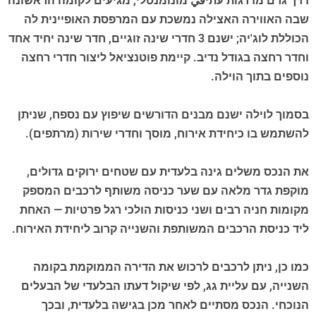
דרך גרם מדרגות עתיقي מונומנטלי, מגיעים לקומה הראשונה
שבה האווירה האצילה נמשכת עם המרפסת האופיינית לה
הכוללת לוג'יה; ישנם 3 חדרי שינה זוגיים, חדר שינה יחיד אחד
וחדר רחצה בגודל נדיב. קיימת פוטנציאל ליצור חדרי רחצה
נוספים בתוך הוילה.
בסמוך לוילה ישנם מבנים הדורשים שיפוץ עם נספח, שניתן
להשתמש בו כיחידת אירוח, מוסך וחדרי שירות (מרתפים).
את הנכס משלים גינה בלעדית עם שטחים ירוקים גדולים,
מוקפת גדר מלאה עם שער כניסה משותף לרכבים המספק
מקומות חניה רבים ושני כניסות הולכי רגל פרטיות — האחת
ליד כניסת הרכבים המשותפת והשנייה קרוב ליחידת האירוח.
כמו כן, ניתן לרכבים לרכוש את הדירה הממוקמת בקומה
השנייה, עם עליית גג, לפי שיקול דעתו הבלעדי של הבעלים
הנוכחי. הנכס מסתיים לאחר מכן בגישה בלעדית, ובכך