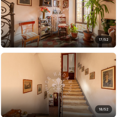
17/52
18/52