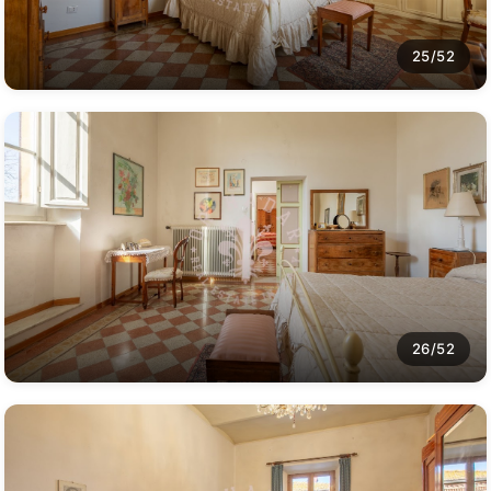
25/52
26/52