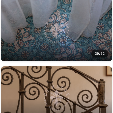
39/52