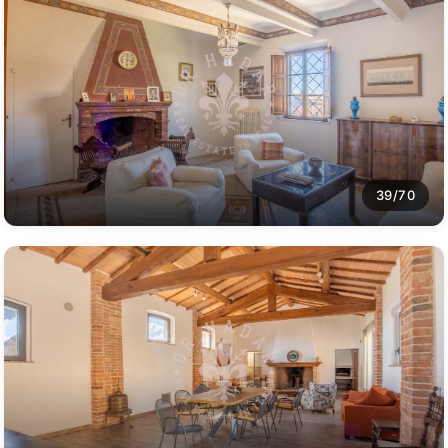
39/70