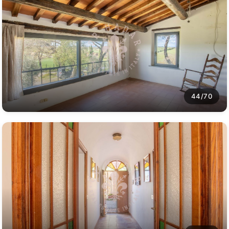
44/70