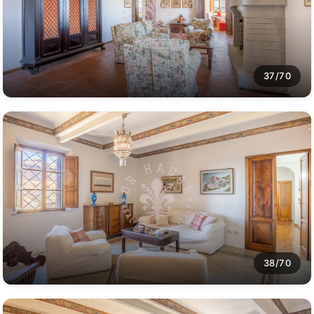
37/70
38/70