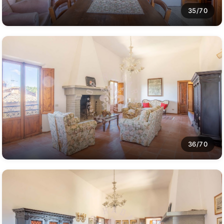
35/70
36/70