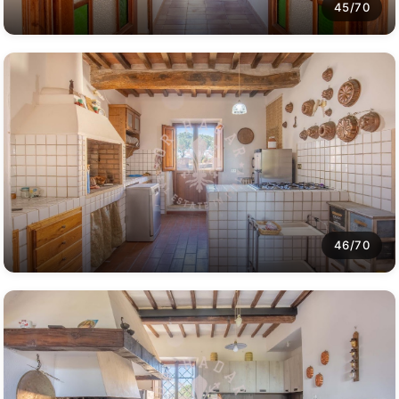
45/70
46/70