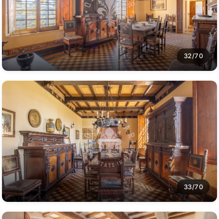
32/70
33/70