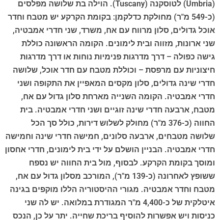
(Umbria) לטוסקנה (Tuscany). הוילה בת שלושה מפלסים
(כ-549 מ"ר) מחולקת כדלקמן: בקומת הקרקע יש מטבח וחדר
אוכל גדולים, סלון מרווח עם אח, משרד, שני חדרי אמבטיה,
שני ארונות, מזווה ובית לימונים. הקומה הראשונה כוללת
גישה כפולה – דרך מדרגות פנימיות נוחות או דרך מדרגות
חיצוניות עם מרפסת – וכוללת מטבח עם חדר אוכל, שלושה
חדרי שינה גדולים, סלון מקסים המאפיין את התקופה ושני
חדרי אמבטיה. הקומה השנייה מארחת סלון גדול עם אח,
מטבח, ארבעה חדרי שינה זוגיים ושני חדרי אמבטיה. בית
החווה (כ-376 מ"ר) מחולק לשלוש דירות, כולל סך הכל
שלושה מטבחים, ארבעה סלונים, חמישה חדרי שינה וחמישה
חדרי אמבטיה. הבניין הושלם על ידי בית לימונים, חדרי אחסון
ומוסך בקומת הקרקע. לבסוף, מול בית החווה יש נספח
ששופץ לאחרונה (כ-139 מ"ר), המורכב מסלון גדול עם אח,
מטבח וחדר אמבטיה. מגורי ההיסטוריה הללו מוקפים בגינה
איטלקית של כ-4,400 מ"ר המגודרת במלואה. יש לה שני
כניסות ויש אפשרות להוסיף בריכת שחייה. יתר על כן, הנכס