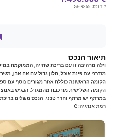
קוד נכס:
GE-9865
תיאור הנכס
וילה מרהיבה זו עם בריכת שחייה, הממוקמת במיק
מודרני עם פינת אוכל, סלון גדול עם אח אבן, משר
הקומה הראשונה כוללת אזור מגורים נוסף עם ספו
הקומה השלישית מורכבת מהמגדל, הנגיש באמצעו
במרתף יש מרתף וחדר טכני. הנכס משלים בריכת שחייה יפהפייה בגודל 7×14 מטר ו-6,367 מ"
רמת אנרגיה: C