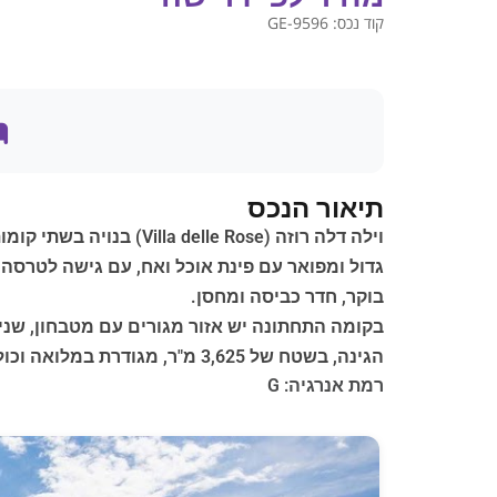
קוד נכס:
GE-9596
תיאור הנכס
וילה דלה רוזה (e Rose
גדול ומפואר עם פינת אוכל ואח, עם גישה לטרסה 
בוקר, חדר כביסה ומחסן.
בקומה התחתונה יש אזור מגורים עם מטבחון, שני 
הגינה, בשטח של 3,625 מ"ר, מגודרת במלואה וכוללת שלושה כניסות לכלי רכב. היא כוללת בריכת שחייה בגודל 10 x 5 מטר ומוסך בשטח של כ-30 מ"ר.
רמת אנרגיה: G