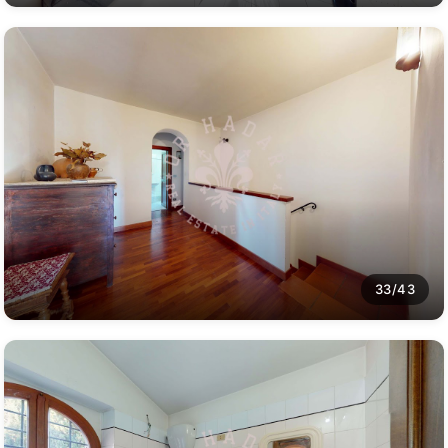
33/43