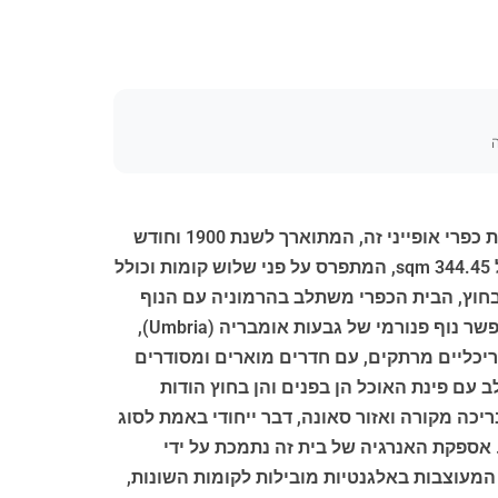
ה
ממוקם במועצה המקומית סן וננצו (San Venanzo), במחוז טרני (Terni), ובאזור היפהפה של אומבריה (Umbria), בית כפרי אופייני זה, המתוארך לשנת 1900 וחודש
מחדש בשנת 2019, שומר על קסמו ההיסטורי תוך שהוא מציע נוחות מודרנית במיוחד. הנכס מציע שטח מגורים של 344.45 sqm, המתפרס על פני שלוש קומות וכולל
עילות אירוח. בחוץ, הבית הכפרי משתלב בהרמוניה עם הנוף
שמסביב, עם גינה בשטח של 3,000 sqm, בריכת שחייה וגם ג'קוזי המציע הזדמנות לרגיעה בלב הטבע. המיקום מאפשר נוף פנורמי של גבעות אומבריה (Umbria),
פרטיות רבה. הנכס כולל פרטים אדריכליים מרתקים, עם חדרים מוארים ומסודרים
 עם פינת האוכל הן בפנים והן בחוץ הודות
כה מקורה ואזור סאונה, דבר ייחודי באמת לסוג
. אספקת האנרגיה של בית זה נתמכת על ידי
המעוצבות באלגנטיות מובילות לקומות השונות,