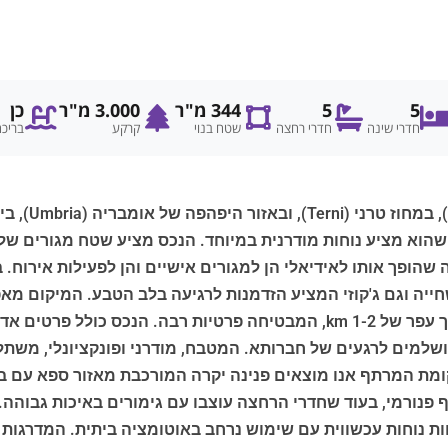
5
5
344 מ"ר
3.000 מ"ר
כן
חדרי שינה
חדרי רחצה
שטח בנוי
קרקע
בריכ
חדרי שינה ו-5 חדרי רחצה, מה שהופך אותו לאידיאלי הן למגורים אישיים והן לפ
ויוצר אווירה של שלום ושלווה. הגישה היא דרך דרך עפר של 1-2 km, המבטיחה 
ושלמים לרגעים של חברותא. המטבח, מודרני ופונקציונלי, משתלב
ומת המרתף אנו מוצאים פנינה יקרה המורכבת מאזור ספא עם ברי
וף פנורמי, בעוד שחדרי הרחצה עוצבו עם גימורים באיכות גבוהה
ות נוחות עכשווית עם שימוש נרחב באוטומציה ביתית. המדרגות 