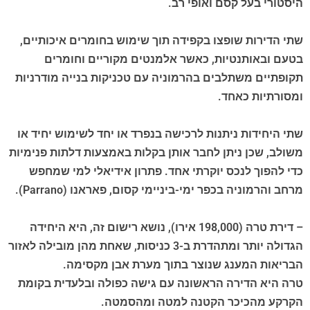
היסטורי בעל קסם ואופי רב.
שתי הדירות שופצו בקפידה תוך שימוש בחומרים איכותיים,
בטעם ובאותנטיות, כאשר אלמנטים מקוריים וחומרים
תקופתיים משתלבים בהרמוניה עם טכניקות בנייה מודרניות
ומסורתיות כאחד.
שתי היחידות ניתנות לרכישה בנפרד או יחד לשימוש יחיד או
משולב, שכן ניתן לחבר אותן בקלות באמצעות דלתות פנימיות
כדי להפוך לנכס יוקרתי אחד. פתרון אידיאלי למי שמחפש
מרחב והרמוניה בכפר ימי-ביניימי קסום, פאראנו (Parrano).
– דירת טרה (198,000 אירו), נושא רישום זה, היא היחידה
הגדולה יותר ומתהדרת ב-3 כניסות, שאחת מהן מובילה לאזור
הבריאות המענג שנוצר בתוך מערת אבן מקסימה.
טרה היא הדירה הראשונה עם גישה כפולה ובלעדית בקומת
הקרקע מהכיכר הקטנה למטה ומהסמטה.