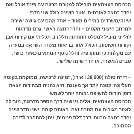
הכניסה העצמאית מובילה למטבח מרווח עם פינת אוכל ואח
וחדר רחצה לאורחים. אזור השינה כולל שני חדרי
שינה/משרדים בהירים מאוד – אחד מהם עם גישה ישירה
למרחב חיצוני מקסים – וחדר רחצה ראשי. גרם מדרגות
לולייני מוביל למפלס התחתון: חלל רב-תכליתי עם קירות אבן
וקורות חשופות, הכולל אזור בריאות מעורר השראה במערה
עם מקלחת כרומותרפיה וחלל נוסף המתאים כאזור כושר,
טברנה/משרד, או חדר שינה שלישי.
– דירת סולה (138,000 אירו), זמינה לרכישה, ממוקמת בקומה
העליונה; קטנה יותר אך מענגת, היא נהנית מבהירות יוצאת
דופן הודות לחשיפה גבוהה יותר לשמש.
הכניסה העצמאית, אליה ניגשים דרך מספר מדרגות, מובילה
לאזור מגורים עם מטבח ואח. באותה קומה, ישנו חדר שינה
וחדר רחצה מרווח. דרך דלת פנימית, ניתן להתחבר לדירה
הסמוכה.