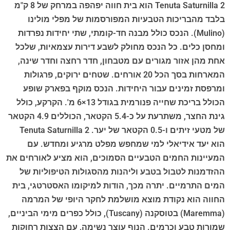
Tenuta Saturnilla 2 הוא בית חווה יפהפה במרחק של 8 ק"מ
בלבד מהבריכות הטבעיות המפורסמות של מפלי מולינו
(Mulino). הנכס כולל מבנה חד-קומתי, שתי יחידות נפרדות
ומחסן כלים. כל הנכס מחולק לשבע דירות עצמאיות, שלכל
אחת מהן אזור מגורים עם מטבחון, חדר רחצה וחדר שינה,
המארחות בסך הכל 20 אורחים. שטחים ירוקים, פרגולות
ומרפסת זמינים עבור היחידות. הנכס מוקף בפארק שופע
הכולל בריכת שחייה פנורמית בגודל 13×6 מ'. הקרקע, כולל
גינת החצר, משתרעת על כ-5.4 הקטאר, הכוללים 4.9 הקטאר
של מטעי זיתים ו-0.5 הקטאר של יער. Tenuta Saturnilla 2
הוא יעד אידיאלי למי שמחפש מפלט מרגיע ומחדש. עם
המעיינות החמים הטבעיים הסמוכים, הוא מציע לאורחים את
ההזדמנות לטבול בטבע וליהנות מהסגולות הטיפוליות של
המים התרמיים. יתרה מכך, הודות למיקומו האסטרטגי, בית
החווה הוא נקודת מוצא מושלמת לחקר היופי של המרמה
(Maremma) בטוסקנה (Tuscany), כולל כפרים מימי הביניים,
שמורות טבע וכרמים. הנוף עוצר נשימה, עם הצצות רחוקות