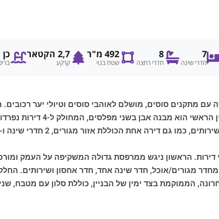
7
8
492 מ"ר
2,7 הקטאר
כן
חדרי שינה
חדרי רחצה
שטח בנוי
קרקע
בריכ
מקורטונה ומשתרע על שטח של כ-1.5 
 דירות. הראשון ניגש ממרפסת גדולה המשקיפה על העמק ומורכב 
מחדר מגורים/אוכל, חדר שינה אחד, חדר אחסון ושירותים. החלק
נה, הממוקמת בצד ימין של הבניין, כוללת סלון עם מטבח, שני 