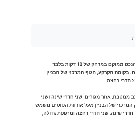
ה
במיקום מרהיב עם נופים עוצרי נשימה ניצב רנץ' זה עם מתקנים סוסים, מושלם לאוהבי סוסים וטיולי יער רכובים. הנכס ממוקם במרחק של 10 דקות בלבד
דונם. הבניין הראשי הוא מבנה אבן בשני מפלסים, המחולק ל-4 דירות נפרדות. בקומת הקרקע, הגוף המרכזי של הבניין
ממטבח, אזור מגורים, שני חדרי שינה ושני
 המרכזי של הבניין מעל אורוות הסוסים משמש
חדרי שינה, שני חדרי רחצה ומרפסת גדולה,