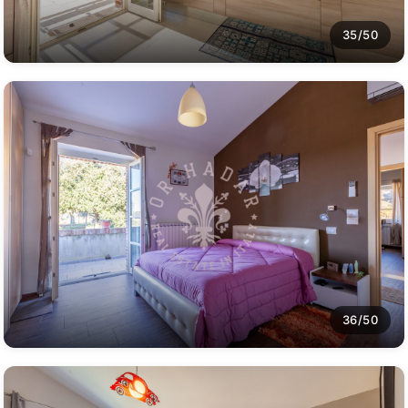
35/50
36/50