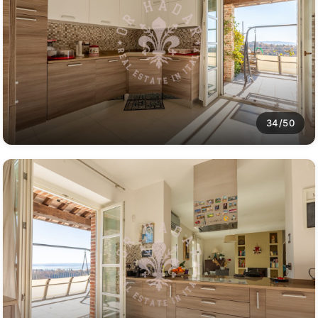
34/50