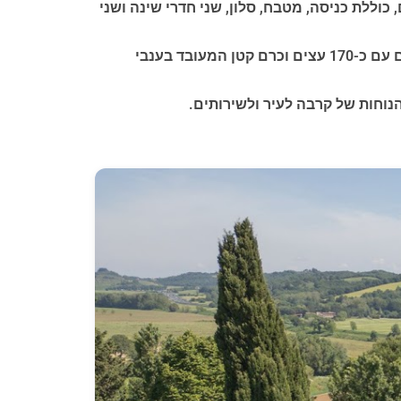
ללת כניסה, מטבח, סלון, שני חדרי שינה ושני
כל האחוזה מוקפת באדמה בלעדית בשטח של כ-2.3 דונם, הכוללת גם מבנה קטן הזקוק לשיפוץ, כמו גם מטעי זיתים עם כ-170 עצים וכרם קטן המעובד בענבי
הנוחות של קרבה לעיר ולשירותים.