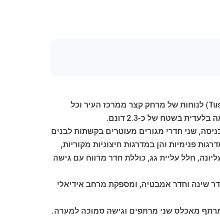
האחוזה איל נובלו ממוקמת בסביבה של פרטיות מוחלטת ומייצגת שילוב מושלם בין יופיו של הכפר הטוסקני (Tuscany) לנוחות של מרחק קצר ממרכז העיר וכל
 מקושתות, כניסה, שני חדרי מגורים מעוטרים בקשתות לבנים
גות פנימיות והן במדרגות חיצוניות מקוריות,
נה, חלל עליית גג, כוללת חדר מרווח עם גישה
דר שינה וחדר אמבטיה, ומספקת מרחב אידיאלי
המרתף מאכלס שני מרתפים וגישה סמוכה למערה.