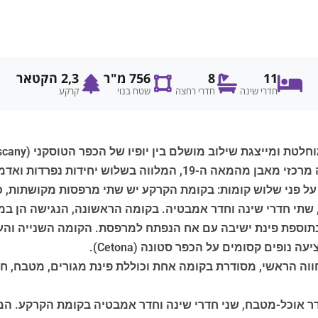
11
8
756 מ"ר
2,3 הקטאר
חדרי שינה
חדרי רחצה
שטח בנוי
קרקע
ות נפרדות ואדמה בלעדית בשטח של כ-2.3 דונם.
, בשטח של כ-350 מ"ר, משתרע על פני שלוש קומות: בקומת הקרקע יש שתי מרפסות
, שתי חדרי שינה וחדר אמבטיה. בקומה הראשונה, הנגישה הן במדר
וספת פינת ישיבה עם אח הנפתח למרפסת. הקומה השנייה והעליו
ופים קסומים על הכפר סטונה (Cetona).
וה הראשי, מסודרת בקומה אחת וכוללת פינת מגורים, מטבח, ח
דר אוכל-מטבח, שני חדרי שינה וחדר אמבטיה בקומת הקרקע. 