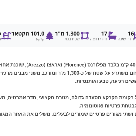
16
17
1.300 מ"ר
101,0 הקטאר
כ
חדרי שינה
חדרי רחצה
שטח בנוי
קרקע
ב
רב השוכן בסביבה טבעית של יופי יוצא דופן. המתחם משתרע על 
ים רגיעה, טבע ואותנטיות.
 בקומת הקרקע מסעדה גדולה, מטבח מקצועי, חדר אמבטיה, משר
בטחת פרטיות ואוטונומיה.
ם ושתי מגורים פרטיים שמורים לבעלים. משלים את האזור המגור