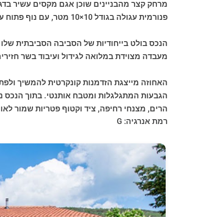
מרחק קצר מהבניינים שוכן אגם מקסים עשיר בדגים
פנורמית עגולה בגודל 10×10 מטר, עם נוף פתוח על גבעות טוסקנה (Tuscany), שבה הנוף מציע תחושה של הרמוניה מוחלטת עם הטבע.
מעבדה מצוידת במלואה לגידול ועיבוד בשר חזירים
האחוזה מייצגת הזדמנות קונקרטית להמשיך ולפתח
הגבעות המתגלגלות ומטבח אותנטי. בתוך הנכס ניתן 
הרים, מצנחי רחיפה, ציד וקטוף פטריות שמור לאורחי
רמת אנרגיה: G