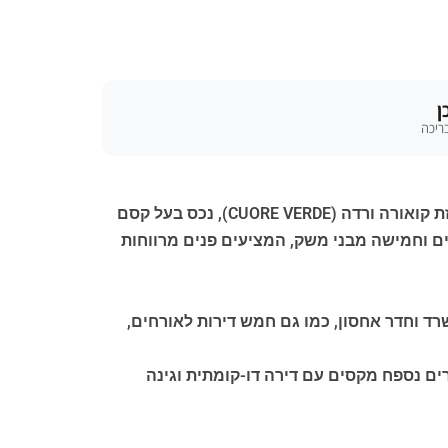
ן
ריכה
בלב האזור הכפרי של טוסקנה (Tuscany), במרחק 40 ק"מ בלבד מפלורנס (Florence) ואראצו (Arezzo), שוכנת אחוזת קואורה ורדה (CUORE VERDE), נכס בעל קסם
שטח של כ-1,300 מ"ר ומורכב משני מבנים מרכזיים וחמישה מבני משק, המציעים פנים מרווחות
ד וחדר אחסון, כמו גם חמש דירות לאורחים,
ים נספח מקסים עם דירה דו-קומתית וגינה