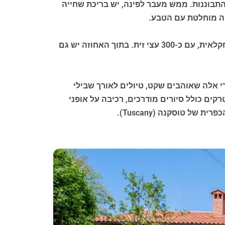
התבוננות. ממש מעבר לפינה, יש בריכת שחייה
הנכס בולט בייחודיות של הסביבה הסביבתית שלו ובגודל הקרקע שלו, כ-100 דונם המחולקים ליער, מרעה ואדמה חקלאית, עם כ-300 עצי זית. בתוך האחוזה יש גם
 אלה שאוהבים שקט, טיולים לאורך שבילי
רקים כולל סיורים מודרכים, רכיבה על אופני
ל טוסקנה (Tuscany).