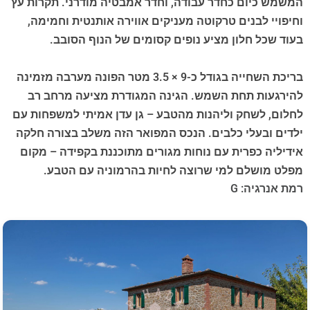
המשמש כיום כחדר עבודה, וחדר אמבטיה מודרני. תקרות עץ
וחיפויי לבנים טרקוטה מעניקים אווירה אותנטית וחמימה,
בעוד שכל חלון מציע נופים קסומים של הנוף הסובב.
בריכת השחייה בגודל כ-9 × 3.5 מטר הפונה מערבה מזמינה
להירגעות תחת השמש. הגינה המגודרת מציעה מרחב רב
לחלום, לשחק וליהנות מהטבע – גן עדן אמיתי למשפחות עם
ילדים ובעלי כלבים. הנכס המפואר הזה משלב בצורה חלקה
אידיליה כפרית עם נוחות מגורים מתוכננת בקפידה – מקום
מפלט מושלם למי שרוצה לחיות בהרמוניה עם הטבע.
רמת אנרגיה: G