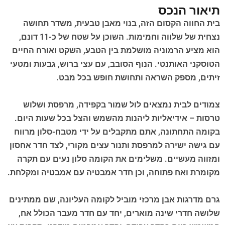
תיאור הנכס
בית החווה הקסום הזה, בנוי מאבן טבעית, משדר תחושה
נצחית של שלווה וחמימות. השוכן על שטח של כ-11 דונם,
הוא מציע הרמוניה מושלמת בין הטבע, השקט ואורח החיים
הטוסקני האותנטי. הנוף הסובב, עם עצי ברוש, גבעות ומטעי
זיתים, מספק השראה ותחושת חופש בכל מבט.
צמודים לבית נמצאים לול שמור בקפידה, מרפסת ושלוש
טרסות – אידיאליות ליהנות מהשמש והצל בכל שעות היום.
בקומה התחתונה, אתם מתקבלים על ידי מטבח-סלון מרווח
עם גישה ישירה למרפסת ותנור עצים מקורי, לצד חדר אחסון
ומזווה מעשיים. משלימים את הקומה סלון נעים עם תקרה
מקומרת ואח פתוחה, וכן חדר אמבטיה עם אמבטיה ומקלחת.
גרם מדרגות אבן מרכזי מוביל לקומה העליונה, שם ממתינים
שלושה חדרי שינה מוארים, יחד עם חדר מעבר הכולל אח,