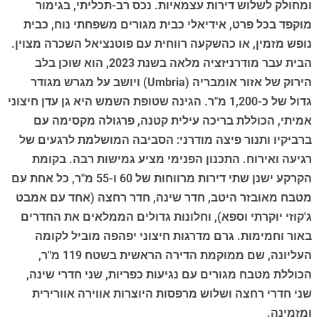
ומחולק לשלוש דירות עצמאיות. נכס רב-תכליתי, בגימור
מוקפד בכל פרט, אידיאלי כבית מגורים משפחתי נוח, כבית
נופש מזמין, או כהשקעה רווחית עם פוטנציאל השכרה מצוין.
הבית עבר מודרניזציה מלאה בשנת 2023, הוא שוכן בלב
הירוק של אזור אומבריה (Umbria) ויושב על מגרש מגודר
גדול של כ-1,200 מ"ר. הגינה שטופת השמש היא גן עדן חיצוני
אמיתי, הכוללת בריכה עילית קטנה, פרגולה מקסימה עם
ברביקיו ותנור פיצה מודרני: הסביבה המושלמת לרגעים של
רגיעה ואירוח. התכנון הפנימי מציע גמישות רבה. בקומת
הקרקע ישנן שתי דירות מרווחות של 60 ו-55 מ"ר, כל אחת עם
מטבח מאובזר היטב, חדר שינה, חדר רחצה (אחד עם אמבט
ג'קוזי יוקרתי וספא), וחלונות גדולים הממלאים את החדרים
באור וחמימות. גרם מדרגות חיצוני יפהפה מוביל לקומה
העליונה, שם ממוקמת הדירה הראשית בשטח 119 מ"ר,
הכוללת מטבח מגורים עם נגיעות כפריות, שני חדרי שינה,
שני חדרי רחצה ושלוש מרפסות היוצרות אווירה אוורירית
ומזמינה.