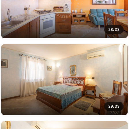
28/33
29/33