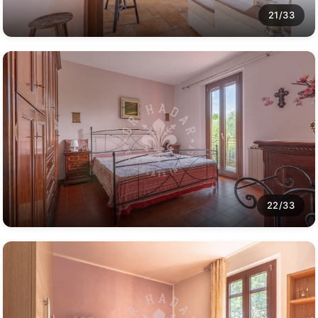
21/33
22/33