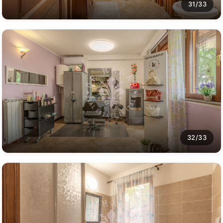
31/33
32/33