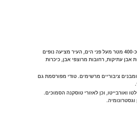
טודי היא אחת הערים המרשימות ביותר באומבריה, הידועה כ"לב הירוק של איטליה". ממוקמת על גבעה בגובה של כ-400 מטר מעל פני הים, העיר מציעה נופים
 אבן עתיקות, רחובות מרוצפי אבן, כיכרות
פולו המפורסמת, מוקפת במבנים מהמאות ה-12 וה-13, כולל הקתדרלה ומבנים ציבוריים מרשימים. טודי מפורסמת גם
 ואורבייטו, וכן לאזורי טוסקנה הסמוכים.
 וגסטרונומיה.