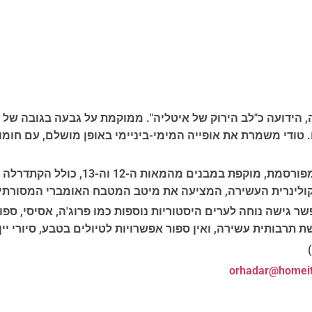
 טודי משמרת את אופייה המימי-ביניימי באופן מושלם, עם חומות
במרכז העיר ניתן למצוא את הפיאצה דל פו
ולינרית העשירה, המציעה את מיטב המטבח האומברי המסורתי.
ישה נוחה לערים היסטוריות נוספות כמו פרוג'ה, אסיסי, ספולטו
 תרבותית עשירה, ואין ספור אפשרויות לטיולים בטבע, סיורי יין
)
orhadar@homeita