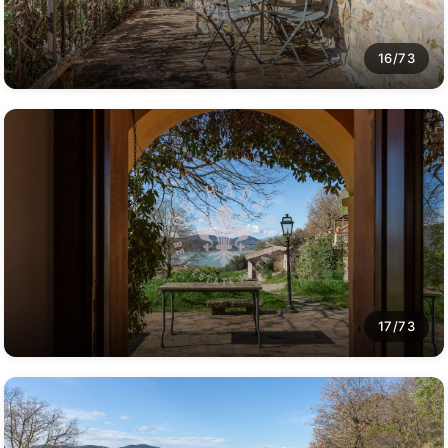
16/73
17/73