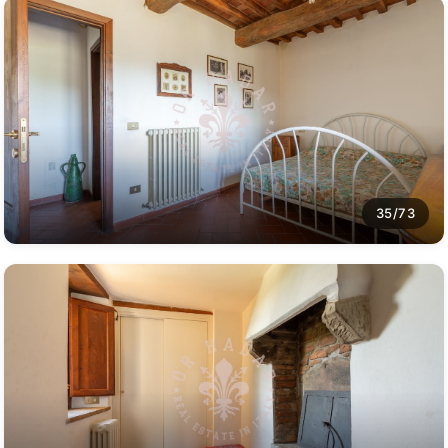
35/73