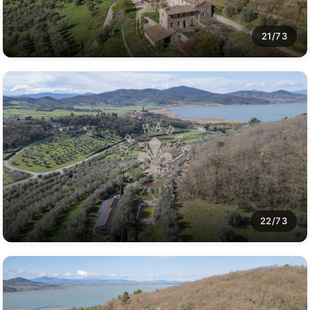
21/73
22/73