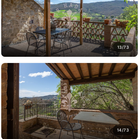
13/73
14/73