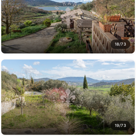
18/73
19/73