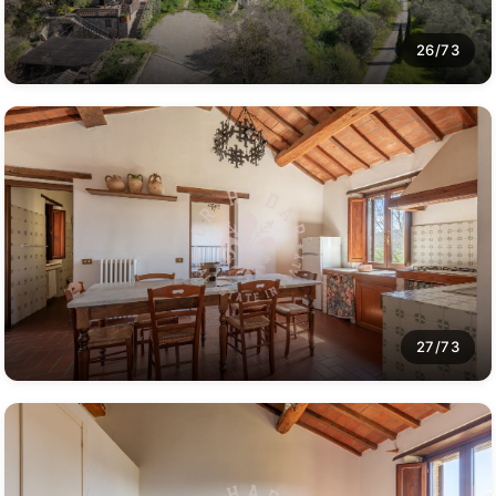
26/73
27/73