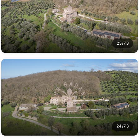
23/73
24/73