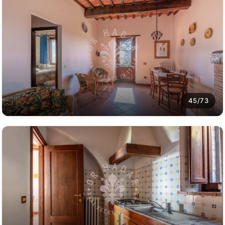
45/73