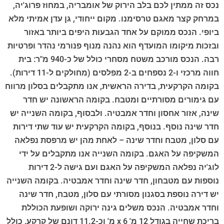
נכס זה ממתין לכם בלב הירוק של אומבריה, במחוז פרוג'יה,
במרחק קצר מאגם טרסימנו. מקום ייחודי, גן עדן אמיתי מלא
ביופי. הנכס ממוקם על אחד הגבעות היפים ביותר באזור
ובזכות מיקומו המועדף הוא נהנה מנוף פנורמי נהדר ופרטיות
רבה. הנכס מורכב משטח מסחרי כולל של כ-940 מ"ר: בית
חווה מרכזי ו-2 נספחים ב-2 מפלסים (מחולקים ל-11 דירות).
בקומה הקרקעית, בדירה הראשית, אנו מתקבלים בסלון מרווח
עם גימורים מסורתיים ומטבח. בקומה הראשונה יש חדר
שינה, אזור אחסון וחדר אמבטיה. ולבסוף, בקומה השנייה יש
חדר שינה נוסף. בנוסף, בקומה הקרקעית יש עוד שתי דירות
עם סלון, מטבח וחדר שינה – לאחת מהן יש מרפסת נפלאה
המשקיפה על האגם. בקומה השנייה אנו מתקבלים על ידי
לוג'יה נפלאה המשקיפה על האגם ועם גישה ל-2 דירות
נוספות עם מטבחון, חדר שינה וחדר אמבטיה. בקומה השנייה
יש דירה נוספת בסגנון מסורתי עם סלון, מטבח, חדר שינה
וחדר אמבטיה. הנכס משלים גינה ירוקה ושופעת הכוללת
בריכת שחייה בגודל 12 מ' x 6 מ' וכ-11.2 דונם של קרקע, כולל