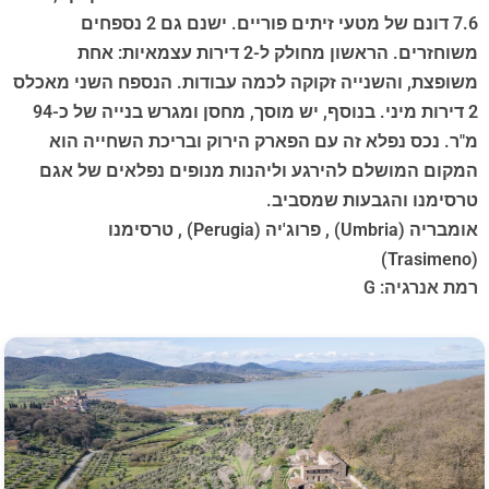
7.6 דונם של מטעי זיתים פוריים. ישנם גם 2 נספחים
משוחזרים. הראשון מחולק ל-2 דירות עצמאיות: אחת
משופצת, והשנייה זקוקה לכמה עבודות. הנספח השני מאכלס
2 דירות מיני. בנוסף, יש מוסך, מחסן ומגרש בנייה של כ-94
מ"ר. נכס נפלא זה עם הפארק הירוק ובריכת השחייה הוא
המקום המושלם להירגע וליהנות מנופים נפלאים של אגם
טרסימנו והגבעות שמסביב.
אומבריה (Umbria) , פרוג'יה (Perugia) , טרסימנו
(Trasimeno)
רמת אנרגיה: G