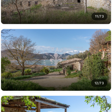
11/73
12/73