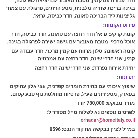
חדר עבודה עם קמין, מטבח מאובזר עם יציאה לפרגולה,
בגינה בריכת שחייה מלבנית, מטע הזיתים, פרגולת עם צמחי
גליצינות ליד הבריכה סאונה, חדר כביסה, גראז'.
פירוט הקומות:
קומת קרקע: גראז' חדר רחצה עם סאונה, חדר כביסה, חדר
אוכל מרכזי, מטבח מאובזר עם גישה ישירה לפרגולה בגינה.
קומה ראשונה: סלון מרווח עם קמין מרכזי, חדר עבודה עם
קמין, שני חדרי שינה, חדר רחצה עם אמבטיה.
יחידת אירוח נפרדת: שני חדרי שינה חדר רחצה
יתרונות:
שיפוץ איכותי עם בחירת חומרים קפדנית, עצי אלון עתיקים
בפארק, מטע זיתים פעיל, פרטיות מוחלטת נוף טבע קסום.
מחיר מבוקש: 780,000 יורו
לפרטים נוספים נא לשלוח מייל מסודר ל:
orhadar@homeitaly.co.il
במייל לציין בבקשה את קוד הנכס: 8596