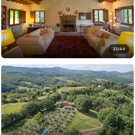
33/44