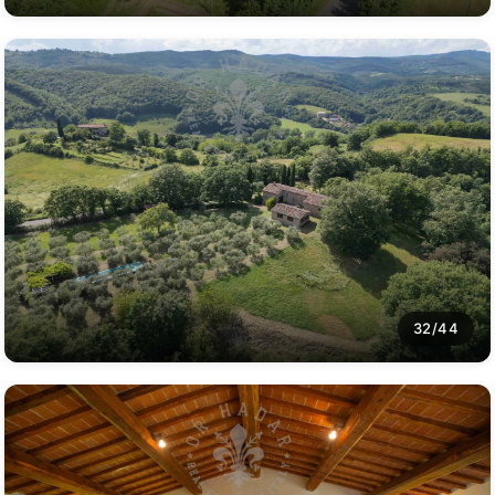
32/44