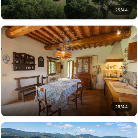
25/44
26/44