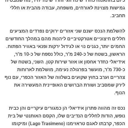
כיום בהתאמה כחדר שינה זוגי וחדר שינה יחיד, מה שמבטיח
גמישות מצוינת לאורחים, משפחה, עבודה מהבית או חללי
תחביב.
להשלמת הנכס ישנם שני אזורים ירוקים נפרדים המציעים
חללים חיצוניים אטרקטיביים ליהנות מהם במהלך החודשים
החמים יותר, כגנים נוי או לגידול ירקות ופנאי באוויר הפתוח.
הראשון, בשטח של כ-240 מ"ר, כולל נספח של כ-10 מ"ר,
אידיאלי כחדר אחסון או אזור שירות קטן. השני, בשטח של
כ-730 מ"ר, מועשר בפרגולה נעימה, מושלמת לארוחות
צהריים וערב בחוץ שקועים בשלווה של האזור הכפרי, עם נוף
לירק שמסביב ושורת הברושים האופיינית המעשירה את
הנוף.
נכס זה מהווה פתרון אידיאלי הן כמגורים עיקריים והן כבית
נופש, הודות לחללים הנדיבים שלו, הקסם האותנטי של בית
הכפר, קרבתו לאגם טראזימנו (Lago Trasimeno) ומיקומו