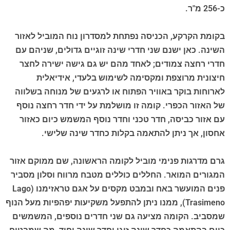
כ-256 מ"ר.
בקומת הקרקע, הכניסה נפתחת למסדרון נוח המוביל לאזור
השינה. כאן ישנם שני חדרי שינה זוגיים גדולים, שניהם עם
חדרי רחצה צמודים; לאחד מהם יש גם גישה ישירה לחצר
חיצונית מרוצפת ומקסימה לשימוש בלעדי, אידיאלית
לארוחות בוקר באוויר הפתוח או לרגעים של מנוחה בשלווה
של האזור הכפרי. קומה זו מושלמת על ידי חדר רחצה נוסף
עם אזור כביסה, חדר טכני וחדר נוסף המשמש כיום כאזור
אחסון, אך ניתן להתאמה בקלות כחדר שינה שלישי.
גרם מדרגות פנימי מוביל לקומה הראשונה, שם ממוקם אזור
המגורים המואר. החללים כוללים מטבח מרווח וסלון מסביר
פנים המועשר באח ובמבט מקסים על אגם טראזימנו (Lago
Trasimeno), ממנו ניתן להתפעל משקיעות יפהפיות מעל הנוף
שמסביב. הקומה מציעה גם שני חדרים נוספים, המשמשים