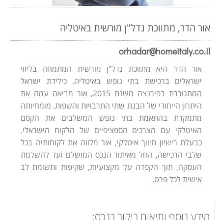
אור הדר, מתווכת נדל"ן מורשית באיטליה
orhadar@homeitaly.co.il
אור הדר היא מתווכת נדל"ן מורשית המתמחה בליווי
ישראלים ברכישת בתי נופש באיטליה. כילידת ישראל
המתגוררת בפירנצה משנת 2015, אור מביאה עמה את
היתרון הייחודי של הבנת שתי התרבויות והשפות. מומחיותה
מתמקדת בהתאמת בתי נופש המשלבים את הקסם
האיטלקי עם הצרכים הספציפיים של הלקוח הישראלי.
כבעלת רישיון תיווך איטלקי, אור מלווה את לקוחותיה בכל
שלבי הרכישה, החל מאיתור הנכס המושלם ועד להשלמת
העסקה, תוך הקפדה על מקצועיות, שקיפות ותשומת לב
אישית לכל פרט.
מידע נוסף ותיאום ביקור בנכס: