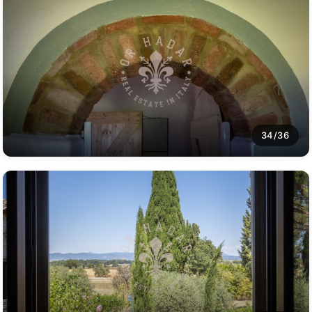
34/36