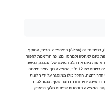
בית החווה פודרה טארלטלו (Podere Tarlatello) שוכן בעמקים המקיפים את העיירות צ'טונה (Cetona) וקיוזי (Chiusi), בנפת סיינה (Siena) היפהפייה. הבית, המוקף
טח מגורים ברוטו של כ-280 מ"ר. קומת הקרקע, המשמשת כיום לאחסון ולמחסן, מציעה הזדמנות להפוך
המהווה כיום את הלב הפועם של המבנה, נגישה
באמצעות גרם מדרגות חיצוני מקורי ואופייני, האופייני לבתי חווה בטוסקנה (Tuscany). גרם מדרגות זה מוביל ללוג'יה בשטח של 12 מ"ר, המציעה נוף עוצר נשימה
חדר רחצה. החלל כולו ממוסגר על ידי חלונות
חדר שינה יחיד וחדר רחצה נוסף. צמוד לבית
א מבנה נספח בשטח של כ-90 מ"ר, המשמש כיום כמחסן. הנכס כולו מוקף בחלקה פרטית של כ-2.5 הקטר, המציעה הזדמנות לפיתוח חלקי כפארק