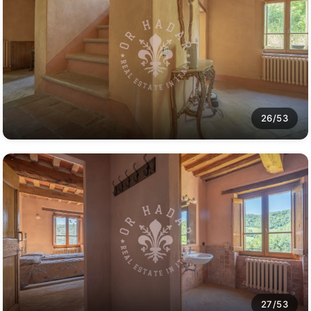
26/53
27/53