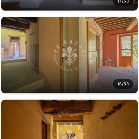
17/53
18/53