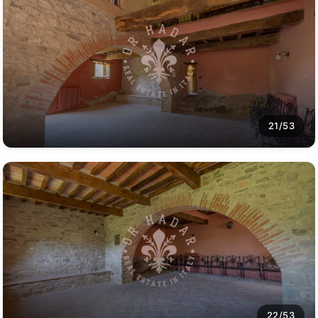
21/53
22/53