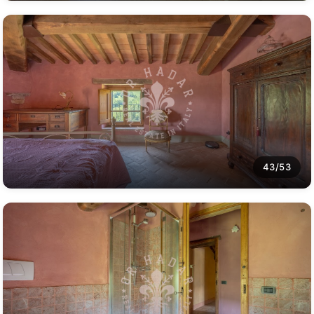
43/53