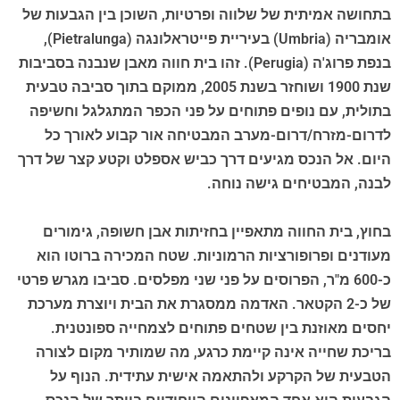
בתחושה אמיתית של שלווה ופרטיות, השוכן בין הגבעות של
אומבריה (Umbria) בעיריית פייטראלונגה (Pietralunga),
בנפת פרוג'ה (Perugia). זהו בית חווה מאבן שנבנה בסביבות
שנת 1900 ושוחזר בשנת 2005, ממוקם בתוך סביבה טבעית
בתולית, עם נופים פתוחים על פני הכפר המתגלגל וחשיפה
לדרום-מזרח/דרום-מערב המבטיחה אור קבוע לאורך כל
היום. אל הנכס מגיעים דרך כביש אספלט וקטע קצר של דרך
לבנה, המבטיחים גישה נוחה.
בחוץ, בית החווה מתאפיין בחזיתות אבן חשופה, גימורים
מעודנים ופרופורציות הרמוניות. שטח המכירה ברוטו הוא
כ-600 מ"ר, הפרוסים על פני שני מפלסים. סביבו מגרש פרטי
של כ-2 הקטאר. האדמה ממסגרת את הבית ויוצרת מערכת
יחסים מאוזנת בין שטחים פתוחים לצמחייה ספונטנית.
בריכת שחייה אינה קיימת כרגע, מה שמותיר מקום לצורה
הטבעית של הקרקע ולהתאמה אישית עתידית. הנוף על