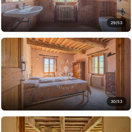
29/53
30/53