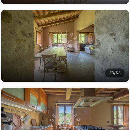
33/53