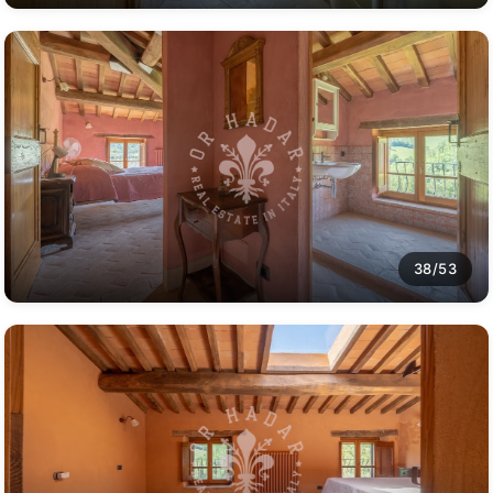
38/53