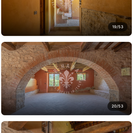
19/53
20/53