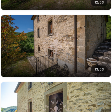
12/53
13/53