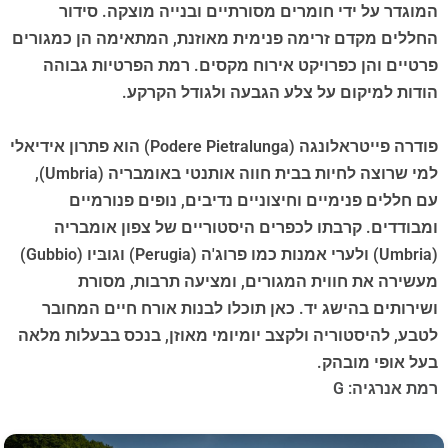
המוגדר על ידי חומרים מסורתיים ובנייה מוצקה. סידור
החללים מקדם זרימה פנימית מאוזנת, המתאימה הן כמגורים
פרטיים והן כפרויקט אירוח מקסים. רמת הפרטיות גבוהה
הודות למיקום על צלע הגבעה ולגודל הקרקע.
פודרה פייטראלונגה (Podere Pietralunga) הוא פתרון אידיאלי
למי שרוצה לחיות בבית חווה אותנטי באומבריה (Umbria),
עם חללים פנימיים וחיצוניים נדיבים, נופים פנורמיים
ומבודדים. קרבתו לכפרים היסטוריים של צפון אומבריה
(Umbria) ולערי אמנות כמו פרוג'ה (Perugia) וגובּיו (Gubbio)
מעשירה את חווית המגורים, ומציעה תרבות, מסורת
ושירותים בהישג יד. כאן תוכלו לבנות אורח חיים המחובר
לטבע, להיסטוריה ולקצב יומיומי מאוזן, בנכס בבעלות מלאה
בעל אופי מובהק.
רמת אנרגיה: G