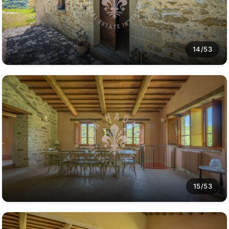
14/53
15/53