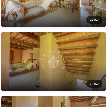
24/53
25/53