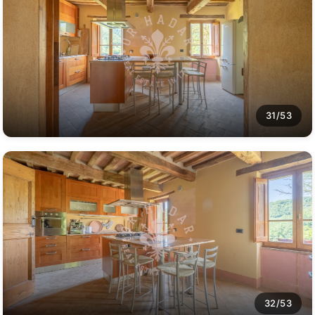
31/53
32/53