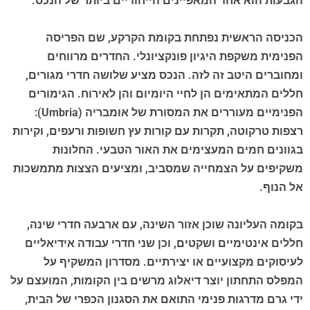
הגבעות הוא אחד המאפיינים הייחודיים ביותר של הנכס.
הכניסה הראשית נפתחת בקומת הקרקע, שם הפריסה
הפנימית משקפת היגיון פונקציונלי. החדרים מרווחים
ומחוברים היטב זה לזה. הנכס מציע שלושה חדרי מגורים,
חללים המתאימים הן לחיי היומיום והן לאירוח. הגימורים
הפנימיים מעוררים את המסורת של אומבריה (Umbria):
רצפות טרקוטה, תקרות עם קורות עץ חשופות ורעפים, וקירות
בגוונים חמים המעצימים את האור הטבעי. החלונות
משקיפים על הצמחייה שמסביב, ומציעים הצצות מתמשכות
אל הנוף.
בקומה העליונה שוכן אזור השינה, עם ארבעה חדרי שינה,
חללים אינטימיים ושקטים, וכן שני חדרי עבודה אידיאליים
לעיסוקים מקצועיים או יצירתיים. מסדרון המשקיף על
המפלס התחתון יוצר דיאלוג מרשים בין הקומות, המועצם על
ידי גרם מדרגות פנימי התואם את הסגנון הכפרי של הבית,