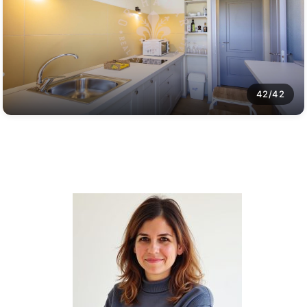
42/42