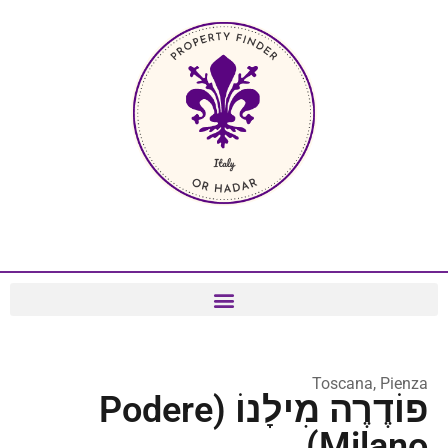
Toscana, Pienza
פוֹדֶרֶה מִילָנוֹ (Podere
Milano)