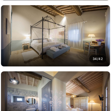
34/42