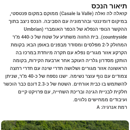
תיאור הנכס
קזאלה לה ואלה (Casale la Valle) ממוקם במקום פנטסטי,
במיקום דומיננטי ובהרמוניה עם הסביבה. הנכס ניצב בתוך
ההקשר הנופי הנפלא של הכפר האומברי (Umbrian
countryside). בית החווה משתרע על שטח של כ-440 מ"ר
המחולק ל-2 מפלסים ומסודר מבפנים באופן הבא: בקומת
הקרקע אזור מגורים נפלא עם תקרה מיוחדת במרכז בה
הותקן מסדרון גלריה העוקב אחר ארבעת הקירות, בקומה
הראשונה אזור מגורים ושלושה חדרי שינה עם חדרי רחצה
צמודים עם נוף עוצר נשימה. ישנו נספח של כ-40 מ"ר, שניתן
להשתמש בו כבית אורחים. השטח של כ-2.3 דונם כבר הוכשר
חלקית לבניית הגינה ובריכת השחייה, עם פרויקט קיים
ועיבודים ממחישים נלווים.
רמת אנרגיה: A