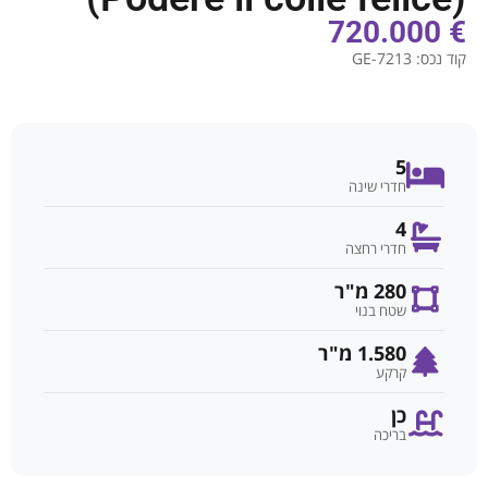
€ 720.000
קוד נכס:
GE-7213
5
חדרי שינה
4
חדרי רחצה
280 מ"ר
שטח בנוי
1.580 מ"ר
קרקע
כן
בריכה