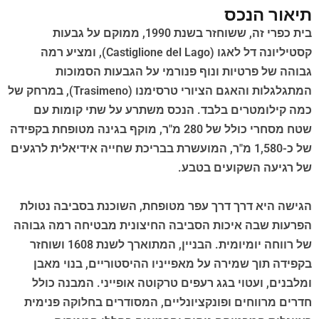
תיאור הנכס
בית כפרי זה, ששוחזר בשנת 1990, ממוקם על גבעות
קסטיליונה דל לאגו (Castiglione del Lago), ומציע רמה
גבוהה של פרטיות ונוף פנורמי על הגבעות הסמוכות
המתגלגלות והאגם הציורי טרסימנו (Trasimeno), במרחק של
כמה קילומטרים בלבד. הנכס משתרע על שתי קומות עם
שטח מסחרי כולל של 280 מ"ר, מוקף בגינה מטופחת בקפידה
של כ-1,580 מ"ר, המועשרת בבריכת שחייה אידיאלית לרגעים
של רגיעה השקועים בטבע.
הגישה היא דרך דרך עפר מטופחת, השוכנת בסביבה נטולת
הפרעות שבה איכות הסביבה החיצונית מבטיחה רמה גבוהה
של רווחה יומיומית. הבניין, המתוארך לשנת 1608 ושוחזר
בקפידה תוך שמירה על מאפייניו ההיסטוריים, בנוי מאבן
ומלבנים, ועטוי בגג רעפים טרקוטה אופייני. המבנה כולל
חדרים מרווחים ופונקציונליים, המסודרים בחלוקה פנימית