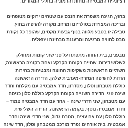
רציונלית המבטיחה נוחות והרמוניה בחללי המגורים.
בחוץ, הגינה משפרת את הנכס עם שטחים ירוקים מטופחים
ובריכה המצוידת בסולריום ומרחב מקורה להרפיה בחוץ.
טבילה זו בטבע מלווה בנוף גבעות מקסים, שהופך כל נקודת
מבט לחוויה מרגיעה ומרעננת מבחינה ויזואלית.
מבפנים, בית החווה מתפתח על פני שתי קומות ומחולק
לשלוש דירות: שתיים בקומת הקרקע ואחת בקומה הראשונה;
השתיים הראשונות משקיפות החוצה ומבטיחות בהירות
הודות לחשיפה המזרח-מערבית שלהן. הדירה הראשונה
כוללת מטבחון וסלון, מסדרון, חדר אמבטיה עם מקלחת וחדר
שינה זוגי. הדירה השנייה בקומת הקרקע כוללת סלון כניסה
עם מטבחון, שני חדרי שינה – אחד עם חדר אמבטיה צמוד –
וחדר אמבטיה נוסף. בקומה הראשונה, הדירה השלישית
כוללת סלון עם אח עצים, מטבח גדול, שני חדרי שינה וחדר
אמבטיה. בית אורחים נפרד מורכב ממטבחון וסלון, חדר שינה