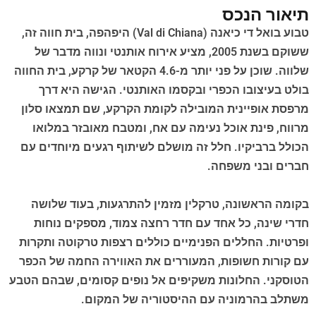
תיאור הנכס
טבוע בואל די כיאנה (Val di Chiana) היפהפה, בית חווה זה,
ששוקם בשנת 2005, מציע אירוח אותנטי ונווה מדבר של
שלווה. שוכן על פני יותר מ-4.6 הקטאר של קרקע, בית החווה
בולט בעיצובו הכפרי ובקסמו האותנטי. הגישה היא דרך
מרפסת אופיינית המובילה לקומת הקרקע, שם תמצאו סלון
מרווח, פינת אוכל נעימה עם אח, ומטבח מאובזר במלואו
הכולל ברביקיו. חלל זה מושלם לשיתוף רגעים מיוחדים עם
חברים ובני משפחה.
בקומה הראשונה, טרקלין מזמין להתרגעות, בעוד שלושה
חדרי שינה, כל אחד עם חדר רחצה צמוד, מספקים נוחות
ופרטיות. החללים הפנימיים כוללים רצפות טרקוטה ותקרות
עם קורות חשופות, המעוררים את האווירה החמה של הכפר
הטוסקני. החלונות משקיפים אל נופים קסומים, שבהם הטבע
משתלב בהרמוניה עם ההיסטוריה של המקום.