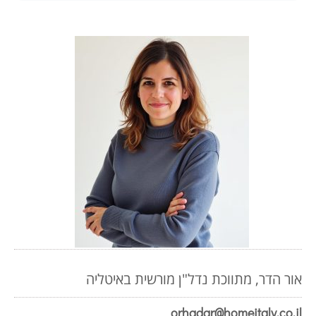
אור הדר, מתווכת נדל"ן מורשית באיטליה
orhadar@homeitaly.co.il