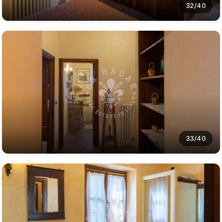
32/40
33/40