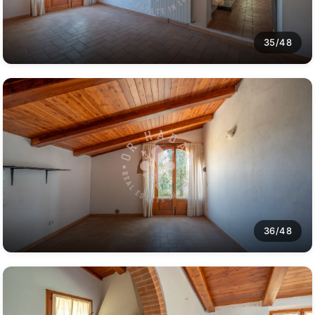
35/48
36/48