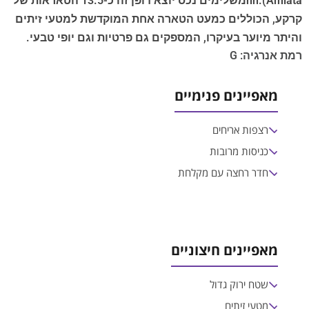
Amiata).nnמשלימים נכס יוצא דופן זה כ-13.5 הטאראות של
קרקע, הכוללים כמעט הטארה אחת המוקדשת למטעי זיתים
והיתר מיוער בעיקרו, המספקים גם פרטיות וגם יופי טבעי.
רמת אנרגיה: G
מאפיינים פנימיים
רצפות אריחים
כניסות מרובות
חדר רחצה עם מקלחת
מאפיינים חיצוניים
שטח ירוק גדול
מטעי זיתים