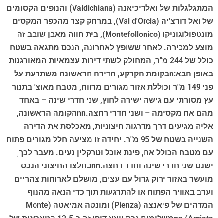
המתגלגלות של ואלדיכיאנה (Valdichiana) והנופים הקסומים
של ואל דורצ'יה (Val d'Orcia), במרחק קצר מהכפר המקסים
מונטפולוגוניקו (Montefollonico), בית חווה מאבן שובב זה
מוצע למכירה. לאחר ששופץ לאחרונה, הנכס מתגאה בשטח
כולל של 244 מ"ר, המחולק לשתי דירות עצמאיות המאורגנות
באופן הבא:nבקומת הקרקע, הדירה הראשונה משתרעת על
פני 149 מ"ר וכוללת אזור מגורים מרווח, מטבח מאוצ' בתנור
עץ מסורתי עם גישה ישירה לחוץ, שני חדרי שינה – באחד
מהם אח מקסימה – ושני חדרי רחצה.nnהקומה הראשונה,
אליה מגיעים דרך מדרגות חיצוניות, מאכלסת את הדירה
השנייה בשטח של 95 מ"ר. יחידה זו מציעה חלל מגורים פתוח
עם מטבח הכולל אח, פינת אוכל וטרקלין נעים. מעבר לכך,
ישנם שני חדרי שינה וחדר רחצה.nnבחלצו החיצוני הנכס
מועשר באזור ירוק גדול עם עצים, מושלם לארוחות צהריים
וערב באוויר הפתוח או להתרגעות תוך כדי הנאה מהנוף
המדהים של פיאנצה (Pienza) ומונטה אמיאטה (Monte