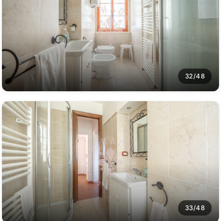
32/48
33/48