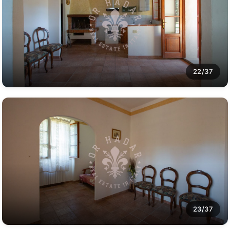
22/37
23/37