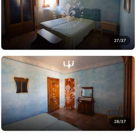
27/37
28/37