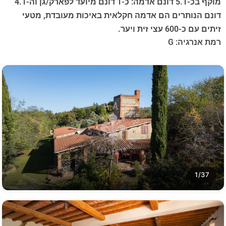
מוקף בכ-5.1 דונם אדמה: כ-1 דונם מיועד לפארק/גן וה-4.1
דונם הנותרים הם אדמה חקלאית באיכות מעובדת, מטעי
זיתים עם כ-600 עצי זית ויער.
רמת אנרגיה: G
1/37