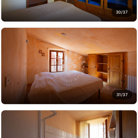
30/37
31/37