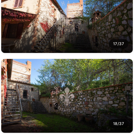
17/37
18/37