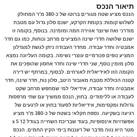
תיאור הנכס
הנכס מציע שטח מגורים ברוטו של כ-380 מ"ר המחולק
לשלוש קומות: בקומת הקרקע, ישנם סלון גדול עם מטבח
מודרני ואח שיוצר אווירה חמה ומזמינה. בנוסף, בקומה זו
ישנם שלושה חדרי שינה המציעים מרחב ונוחות, כמו גם חדר
אמבטיה וחדר עבודה. מחדר העבודה ניתן לגשת למגדלון
המציע נופים פנורמיים עוצרי נשימה. בקומה העליונה נמצא
סלון מזמין נוסף, שני חדרי שינה וחדר אחסון שהופכים את
הקומה הזו לאידיאלית לאורחים. לבסוף, במרתף יש דירה
קטנה הכוללת מטבח מאובזר היטב, סלון נוח, חדר שינה, חדר
אמבטיה וחדר עבודה, אידיאלי למי שמחפש מרחב שקט
לעבודה או ללימודים. בחוץ, הנכס ממשיך עם שתי מרפסות
גדולות ומקסימות, אידיאליות לסעוד בחוץ או לרגעים של
רגיעה בשקיעה. נספח חקלאי בשטח של כ-380 מ"ר מציע
אפשרויות אינסופיות, בעוד שבריכת השחייה בגודל 12 x 5
מטר היא נווה מדבר של רעננות בימי הקיץ החמים. הנכס