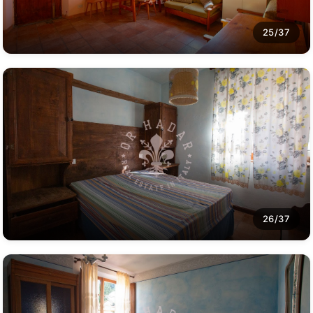
25/37
26/37