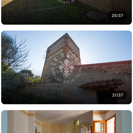
20/37
21/37