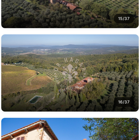
15/37
16/37