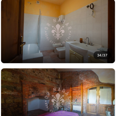
34/37