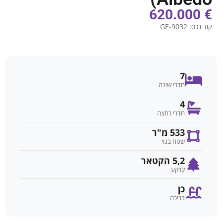
€ 620.000
קוד נכס:
GE-9032
7
חדרי שינה
4
חדרי רחצה
533 מ"ר
שטח בנוי
5,2 הקטאר
קרקע
כן
בריכה