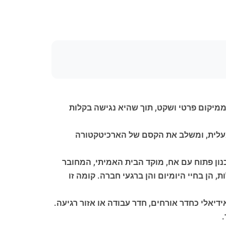
ופצת ומרווחת זו נהנית ממיקום פרטי ושקט, תוך שהיא נגישה בקלות
 הבניין, ללא מעלית, ומשלב את הקסם של הארכיטקטורה
דול ומואר בתכנון פתוח עם אח, מוקד הבית האמיתי, המחובר
 הן בחיי היומיום והן ברגעי חברה. קומה זו
ת חדר גג רב-תכליתי בשטח של כ-21 מ"ר, חלל פרטי וגמיש אידיאלי כחדר אורחים, חדר עבודה או אזור רגיעה.