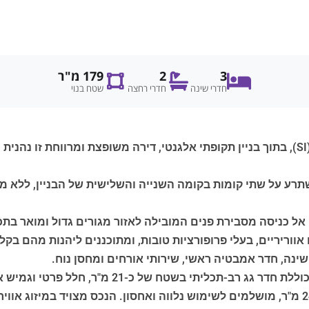
3
2
179 מ"ר
חדרי שינה
חדרי רחצה
שטח בנוי
ממוקמת בלב המרכז ההיסטורי של קיוזי (Chiusi) (SI), בתוך בניין תקופתי אלגנטי, דירה מש
טח מסחרי כולל של כ-190 מ"ר, המשתרע על שתי קומות בקומה השנייה והשלישית של
ראשי, בשטח של כ-146 מ"ר, נפתח אל כניסה מסבירת פנים המובילה לאזור מגורים ג
ריריים, בעלי פרופורציות טובות, ומתוכננים ליהנות מהם בקלות,
ינה, חדר אמבטיה ראשי, שירותי אורחים ומחסן נוח.
הקומה העליונה, המחוברת במדרגות עץ פנימיות, כולל