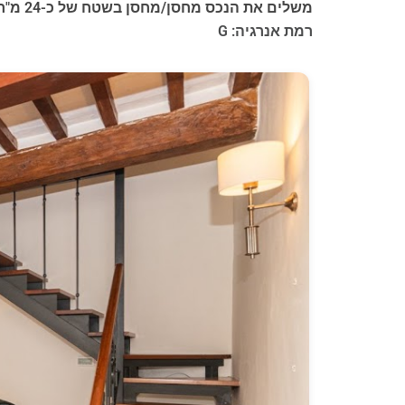
משלים את הנכס מחסן/מחסן בשטח של כ-24 מ"ר, הממוקם בצורה אסטרטגית לצד כניסת הבניין: תכונה נדירה ויקרה במיוחד במרכז עיר היסטורי.
רמת אנרגיה: G