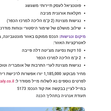
פוטנציאל לעסק תיירותי משגשג
חקלאות אורגנית מניבה
נגישות מצוינת (2 ק"מ הליכה למרכז הכפר)
שילוב מושלם של שימור היסטורי ונוחות מודרני
מיקום ונגישות:
הנכס ממוקם באזור מונטגביונה, 
לאטרקציות האזור:
10 דקות נסיעה מצ'יטה דלה פייבה
2 ק"מ הליכה למרכז הכפר
נגישות מצוינת לערי התרבות של אומבריה וטוס
מחיר מבוקש: 1,185,000 יורו אפשרות לרכישת ריהוט חלקי: תוספת של 5,000 יורו אפשרות לרכישת ריהוט מלא כולל ציוד מטבח מקצועי: 1,250,000 יורו
לפרטים נוספים נא לשלוח מייל מסודר ל:
ly.co.il
במייל לציין בבקשה את קוד הנכס: 5173
תעודת אנרגיה בתהליך הכנה