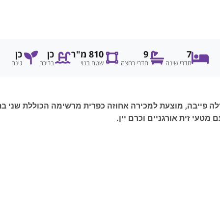
7
9
810 מ"ר
כן
כן
חדרי שינה
חדרי רחצה
שטח בנוי
בריכה
גינה