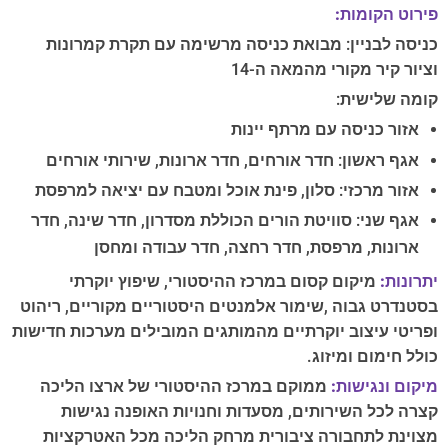
פירוט הקומות:
כניסה לבניין: מבואת כניסה מרשימה עם תקרת קמרונות
וציור קיר מקורי מהמאה ה-14
קומה שלישית:
אזור כניסה עם מרתף יינות
אגף ראשון: חדר אורחים, חדר ארונות, שירותי אורחים
אזור מרכזי: סלון, פינת אוכל ומטבח עם יציאה למרפסת
אגף שני: סוויטת הורים הכוללת מסדרון, חדר שינה, חדר
ארונות, מרפסת, חדר רחצה, חדר עבודה ומחסן
יתרונות:
מיקום קסום במרכז ההיסטורי, שיפוץ יוקרתי
בסטנדרט גבוה ,שימור אלמנטים היסטוריים מקוריים, ריהוט
ופריטי עיצוב יוקרתיים מהמותגים המובילים מערכות חדישות
כולל חימום ומיזוג.
מיקום ונגישות:
ממוקם במרכז ההיסטורי של ארצו הליכה
קצרה לכל השירותים, מסעדות וחנויות האופנה נגישות
מצוינת לתחבורה ציבורית מרחק הליכה מכל האטרקציות