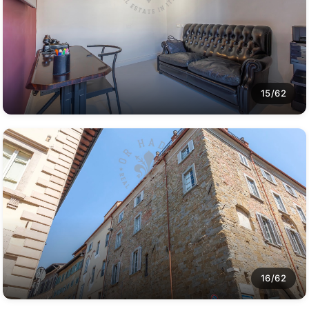
15/62
16/62