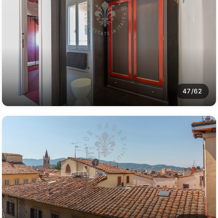
47/62