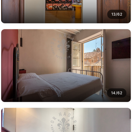
13/62
14/62