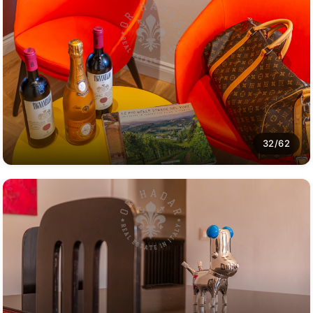
32/62