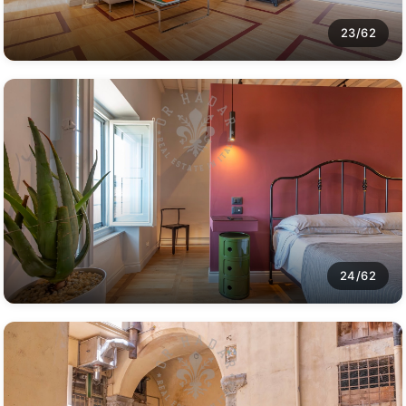
23/62
24/62