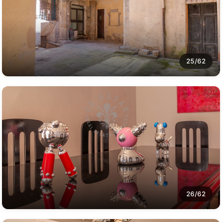
25/62
26/62