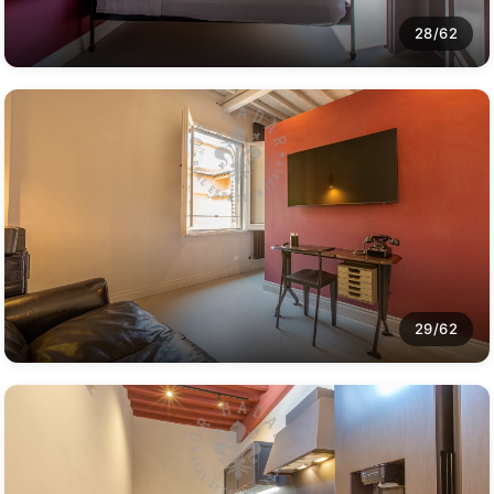
28/62
29/62