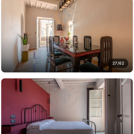
27/62