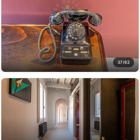
37/62