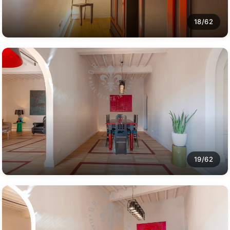
18/62
19/62