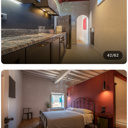
42/62