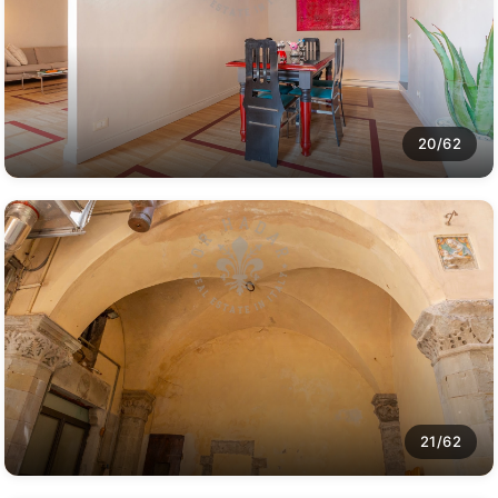
20/62
21/62