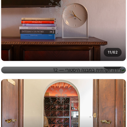
11/62
12/62