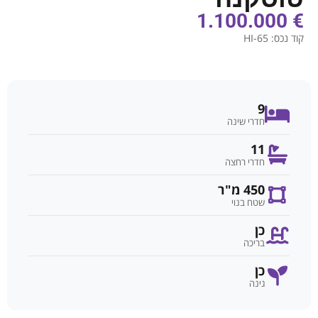
€ 1.100.000
קוד נכס:
HI-65
9
חדרי שינה
11
חדרי רחצה
450 מ"ר
שטח בנוי
כן
בריכה
כן
גינה