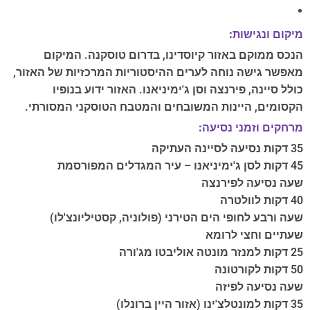
מיקום ונגישות:
הנכס ממוקם באזור קיוסדינו, בדרום טוסקנה. המיקום
מאפשר גישה נוחה לערים ההיסטוריות המרכזיות של האזור,
כולל סיינה, פירנצה וסן ג'ימיניאנו. האזור ידוע בנופיו
הקסומים, היינות המשובחים והמטבח הטוסקני המסורתי.
מרחקים וזמני נסיעה:
35 דקות נסיעה לסיינה העתיקה
45 דקות לסן ג'ימיניאנו – עיר המגדלים המפורסמת
שעה נסיעה לפירנצה
40 דקות לוולטרה
שעה ורבע לחופי הים הטירני (פולוניה, קסטיליונצ'לו)
שעתיים וחצי לרומא
25 דקות למנזר מונטה אוליבטו מג'ורה
50 דקות לקורטונה
שעה נסיעה לפיזה
35 דקות למונטלצ'ינו (אזור היין ברונלו)