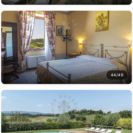
44/49