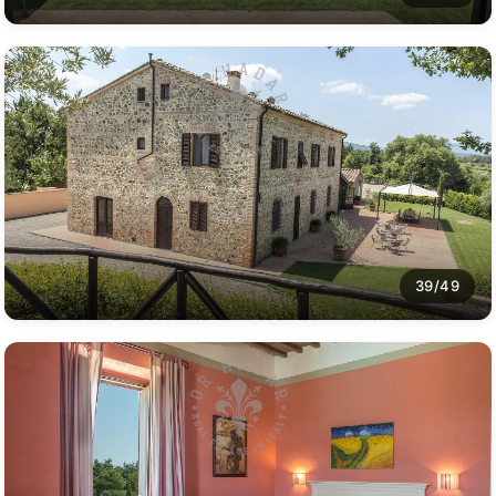
39/49