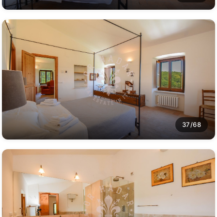
37/68