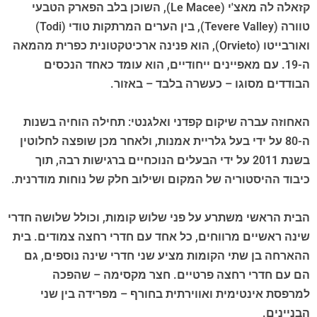
קזאלה לה מאצ'י (Le Macee), השוכן בלב הפארק הטבעי
טוורה (Tevere Valley), בין הערים המרתקות טודי (Todi)
ואורבייטו (Orvieto), הוא פנינה ארכיטקטונית כפרית מהמאה
ה-19. עם מאפיינים ייחודיים, הוא עומד כאחד הנכסים
הבודדים מסוגו – כעשרה בלבד – באזור.
האחוזה עברה שיקום קפדני ואלגנטי: תחילה הוחיה בשנות
ה-80 על ידי בעל גלריית אמנות, ולאחר מכן שופצה לחלוטין
בשנת 2011 על ידי הבעלים הנוכחיים ברגישות רבה, תוך
כיבוד ההיסטוריה של המקום ושילוב חלק של נוחות מודרנית.
הבית הראשי משתרע על פני שלוש קומות, וכולל שלושה חדרי
שינה ראשיים מרווחים, כל אחד עם חדרי רחצה צמודים. בית
ההארחה בן שתי הקומות מציע שני חדרי שינה נוספים, גם
הם עם חדרי רחצה פרטיים. חצר מקסימה – שהפכה
למרפסת אינטימית ואווירתית בחורף – מפרידה בין שני
הבניינים.