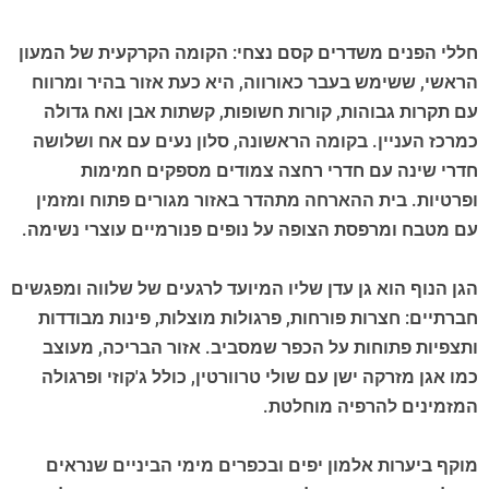
חללי הפנים משדרים קסם נצחי: הקומה הקרקעית של המעון
הראשי, ששימש בעבר כאורווה, היא כעת אזור בהיר ומרווח
עם תקרות גבוהות, קורות חשופות, קשתות אבן ואח גדולה
כמרכז העניין. בקומה הראשונה, סלון נעים עם אח ושלושה
חדרי שינה עם חדרי רחצה צמודים מספקים חמימות
ופרטיות. בית ההארחה מתהדר באזור מגורים פתוח ומזמין
עם מטבח ומרפסת הצופה על נופים פנורמיים עוצרי נשימה.
הגן הנוף הוא גן עדן שליו המיועד לרגעים של שלווה ומפגשים
חברתיים: חצרות פורחות, פרגולות מוצלות, פינות מבודדות
ותצפיות פתוחות על הכפר שמסביב. אזור הבריכה, מעוצב
כמו אגן מזרקה ישן עם שולי טרוורטין, כולל ג'קוזי ופרגולה
המזמינים להרפיה מוחלטת.
מוקף ביערות אלמון יפים ובכפרים מימי הביניים שנראים