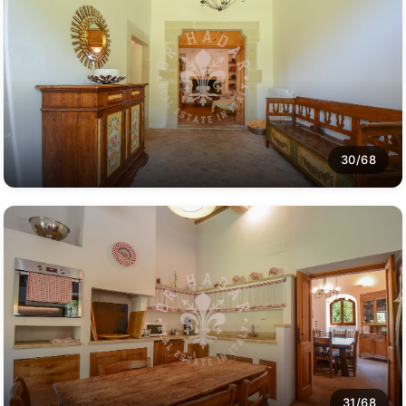
30/68
31/68