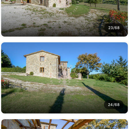
23/68
24/68