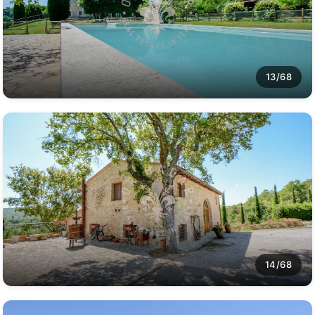
13/68
14/68