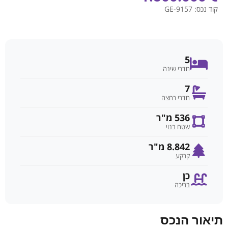
קוד נכס:
GE-9157
5
חדרי שינה
7
חדרי רחצה
536 מ"ר
שטח בנוי
8.842 מ"ר
קרקע
כן
בריכה
תיאור הנכס