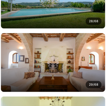
28/68
29/68