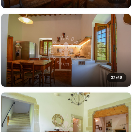
32/68