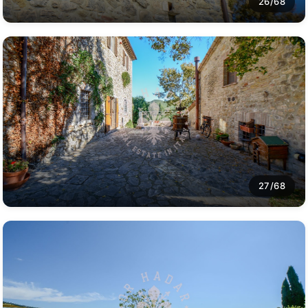
26/68
27/68