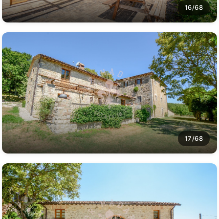
16/68
17/68