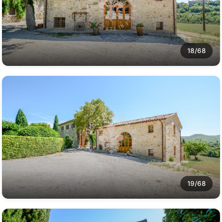
18/68
19/68