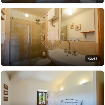
42/68