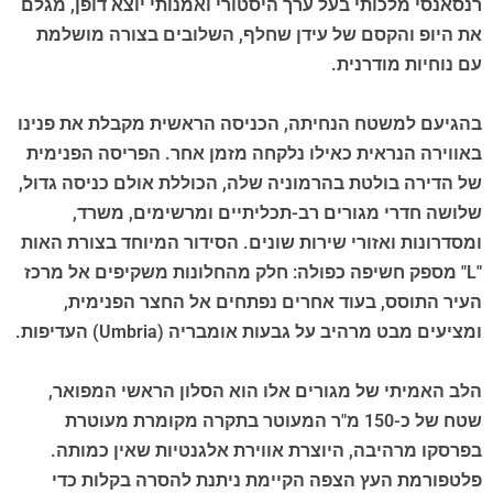
רנסאנסי מלכותי בעל ערך היסטורי ואמנותי יוצא דופן, מגלם
את היופ והקסם של עידן שחלף, השלובים בצורה מושלמת
עם נוחיות מודרנית.
בהגיעם למשטח הנחיתה, הכניסה הראשית מקבלת את פנינו
באווירה הנראית כאילו נלקחה מזמן אחר. הפריסה הפנימית
של הדירה בולטת בהרמוניה שלה, הכוללת אולם כניסה גדול,
שלושה חדרי מגורים רב-תכליתיים ומרשימים, משרד,
ומסדרונות ואזורי שירות שונים. הסידור המיוחד בצורת האות
"L" מספק חשיפה כפולה: חלק מהחלונות משקיפים אל מרכז
העיר התוסס, בעוד אחרים נפתחים אל החצר הפנימית,
ומציעים מבט מרהיב על גבעות אומבריה (Umbria) העדיפות.
הלב האמיתי של מגורים אלו הוא הסלון הראשי המפואר,
שטח של כ-150 מ"ר המעוטר בתקרה מקומרת מעוטרת
בפרסקו מרהיבה, היוצרת אווירת אלגנטיות שאין כמותה.
פלטפורמת העץ הצפה הקיימת ניתנת להסרה בקלות כדי