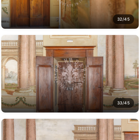
32/45
33/45