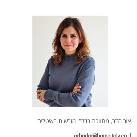
אור הדר, מתווכת נדל"ן מורשית באיטליה
orhadar@homeitaly.co.il