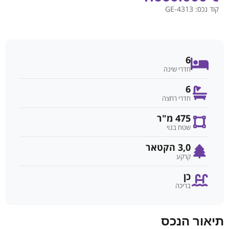
קוד נכס:
GE-4313
6
חדרי שינה
6
חדרי רחצה
475 מ"ר
שטח בנוי
3,0 הקטאר
קרקע
כן
בריכה
תיאור הנכס