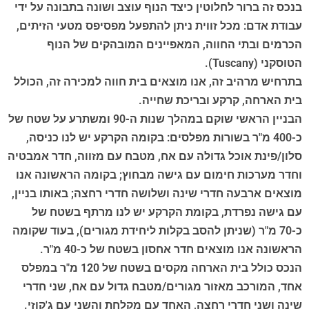
בנכס זה ברור לחלוטין כיצד הנוף עוצב ושונה בתבונה על ידי
עבודת אדם: מכל זווית ניתן להתפעל מפסיפס מטעי הזיתים,
הכרמים ובתי החווה, המאפיינים המובהקים של הנוף
הטוסקני (Tuscany).
בתרחיש מרהיב זה, אנו מוצאים בית חווה למכירה זה, הכולל
בית הארחה, קרקע ובריכת שחייה.
הבניין הראשי שוקם במהלך שנות ה-90 ומשתרע על שטח של
כ-400 מ"ר בשורות מפלסים: בקומה הקרקע יש לנו כניסה,
סלון/פינת אוכל גדולה עם אח, מטבח עם מזווה, חדר אמבטיה
וחדר מערכות חימום עם גישה מבחוץ; בקומה הראשונה אנו
מוצאים ארבעה חדרי שינה ושלושה חדרי רחצה; באותו בניין,
עם גישה נפרדת, בקומת הקרקע יש לנו מרתף בשטח של
כ-70 מ"ר (שניתן להסב בקלות ליחידת מגורים), בעוד שקומה
הראשונה אנו מוצאים חדר אחסון בשטח של כ-40 מ"ר.
הנכס כולל בית הארחה מקסים בשטח של 120 מ"ר במפלס
אחד, המורכב מאזור מגורים/מטבח גדול עם אח, שני חדרי
שינה ושני חדרי רחצה, האחד עם מקלחת והשני עם ג'קוזי.