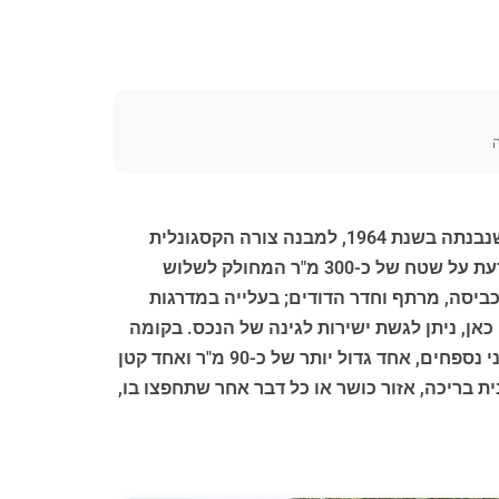
ה
קרוב למרכז ההיסטורי של צטונה (Cetona), במחוז סיינה (Siena) היפה, אנו מוצאים וילה יוקרתית ייחודית מסוגה: שנבנתה בשנת 1964, למבנה צורה הקסגונלית
מקורית ולא שגרתית, במטרה ליהנות מהאור המקסימלי האפשרי בכל חדרי הבית, בכל שעה של היום. הוילה משתרעת על שטח של כ-300 מ"ר המחולק לשלוש
ביסה, מרתף וחדר הדודים; בעלייה במדרגות
כאן, ניתן לגשת ישירות לגינה של הנכס. בקומה
הראשונה, הקומה האחרונה של הבית, ישנו אזור השינה המורכב מ-4 חדרי שינה ו-2 חדרי אמבטיה. מבחוץ ישנם שני נספחים, אחד גדול יותר של כ-90 מ"ר ואחד קטן
, בית בריכה, אזור כושר או כל דבר אחר שתחפצו בו,