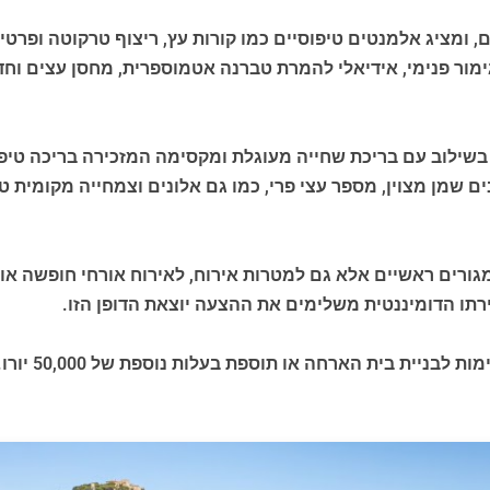
, ומציג אלמנטים טיפוסיים כמו קורות עץ, ריצוף טרקוטה ופר
ור פנימי, אידיאלי להמרת טברנה אטמוספרית, מחסן עצים וחדרי
17 עצי זית פוריים המניבים שמן מצוין, מספר עצי פרי, כמו גם אלונים וצמחייה
גורים ראשיים אלא גם למטרות אירוח, לאירוח אורחי חופשה או 
רתו הדומיננטית משלימים את ההצעה יוצאת הדופן הזו.
ארחה או תוספת בעלות נוספת של 50,000 יורו. (אומבריה (Umbria))