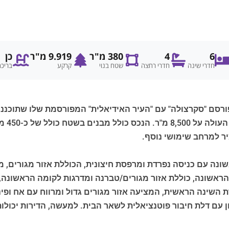
6
4
380 מ"ר
9.919 מ"ר
כן
חדרי שינה
חדרי רחצה
שטח בנוי
קרקע
בריכ
סם "סקרצוּלה" עם "העיר האידיאלית" המפורסמת שלו שתוכננה על
טיפוסי
יר למרחב שימושי נוסף.
ונה עם כניסה נפרדת ומרפסת חיצונית, הכוללת אזור מגורים,
ראשונה, כוללת אזור מגורים/טברנה ומדרגות לקומה הראשונה,
ירת השינה הראשית, המציעה אזור מגורים גדול ומרווח עם אח ופי
 עם דלת חיבור פוטנציאלית לשאר הבית. למעשה, הדירות יכולות 