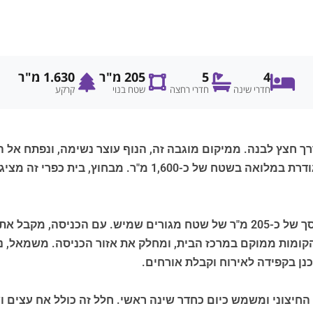
4
5
205 מ"ר
1.630 מ"ר
חדרי שינה
חדרי רחצה
שטח בנוי
קרקע
החווה, עשיר בקסם עתיק, מוקף בגינה שופעת ומגודרת במלואה בש
לה ג'ינסטרלה מסודר על פני שני מפלסים, ומציע סך של כ-205 מ"ר של שטח מגורים
מות ממוקם במרכז הבית, ומחלק את אזור הכניסה. משמאל, נפרש
כנן בקפידה לאירוח וקבלת אורחים.
קו החיצוני ומשמש כיום כחדר שינה ראשי. חלל זה כולל אח עצים