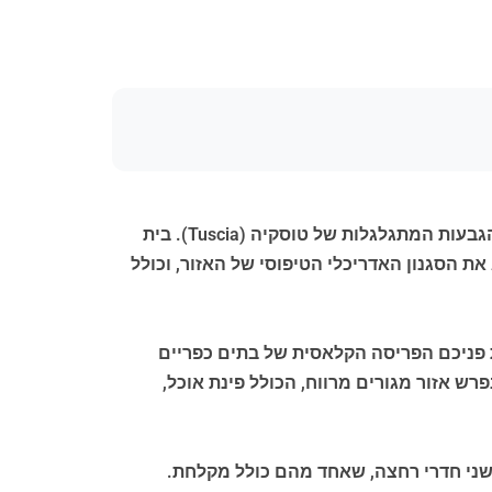
לה ג'ינסטרלה נגיש בנסיעה לאורך קטע קצר של דרך חצץ לבנה. ממיקום מוגבה זה, הנוף עוצר נשימה, ונפתח אל הגבעות המתגלגלות של טוסקיה (Tuscia). בית
טח של כ-1,600 מ"ר. מבחוץ, בית כפרי זה מציג את הסגנון האדריכלי הטיפוסי של האזור, וכולל
 שמיש. עם הכניסה, מקבל את פניכם הפריסה הקלאסית של בתים כפריים
 אזור מגורים מרווח, הכולל פינת אוכל,
 ושני חדרי רחצה, שאחד מהם כולל מקלחת.