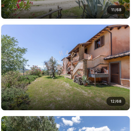
11/68
12/68