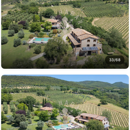
33/68