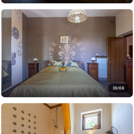
39/68