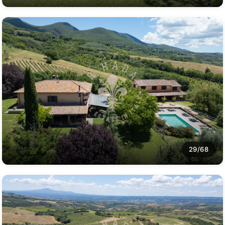
29/68