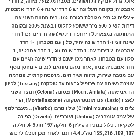
אוכל גדול עם קירות חשופים, מטבח מקצועי, מזווה, 2 חדרי
אמבטיה; בקומה העליונה יש 6 חדרי שינה + 6 חדרי אמבטיה,
+ עליית גג חצי מגובלת בגובה 165. בית החווה השני עם
דירות הוא כ-500 מ"ר ששופץ לחלוטין בשנת 2005 ובקומה
התחתונה נמצאות 3 דירות: דירת שלושה חדרים עם 1 חדר
שינה זוגי ו-1 חדר שינה יחיד, סלון עם מטבחון ו-1 חדר
אמבטיה; 2 דירות עם: 1 חדר שינה זוגי, 1 חדר אמבטיה, 1
סלון עם מטבחון. לאחר מכן ישנם 3 חדרי שינה זוגיים עם
חדר אמבטיה צמוד, אחד מהם מותאם לנכים + מחסן נוסף
עם מטבח שירות, מזווה ושירותים. מרפסת קדמית. פנורמה
עוצרת נשימה עם פרופיל גבעות עד טוסקנה (Tuscany) לכיוון
הר אמיאטה (Mount Amiata) וצטונה (Cetona) ומצד השני
לאציו (Lazio) עם מונטפיאסקונה (Montefiascone), הרי
צ'ימיני (Cimini mountains) של ויטרבו (Viterbo)… מעבר לנוף
של עמק אומבריה (Umbria) ואורבייטו (Orvieto) הפונה
לשקיעה. כלול במכירה גיליון 6, חלקה 157 תת 4-5, חלקה
187, 189, 216, 155 סה"כ 4.4 דונם. לאחר מכן תוכלו לרכוש