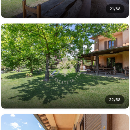
21/68
22/68