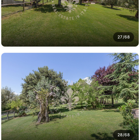
27/68
28/68