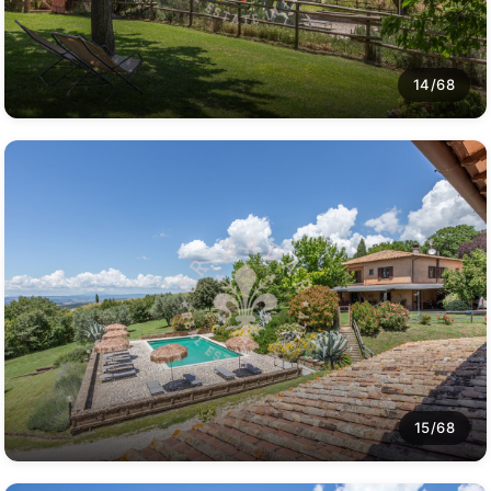
14/68
15/68