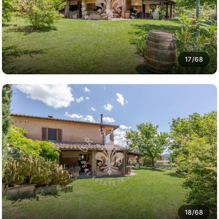
17/68
18/68