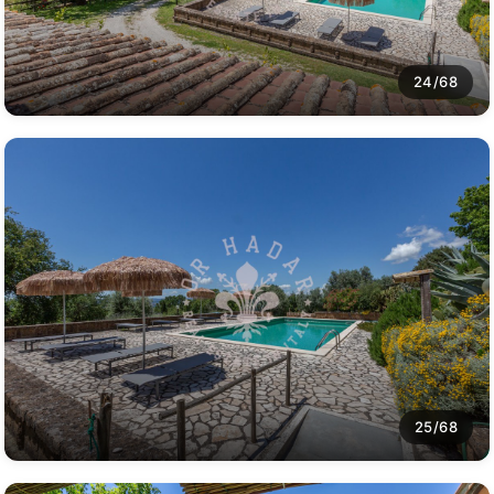
24/68
25/68