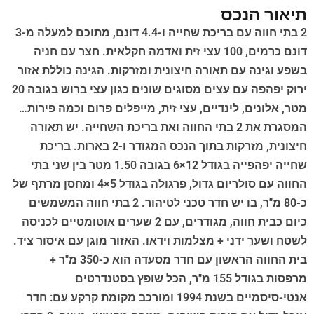
תיאור הנכס
2 בתי חווה עם בריכת שחייה ו-4.4 דונם, מתוכם למעלה מ-3
דונם כרמים, 100 עצי זית ואדמה חקלאית. חצר עם חניה
בשפע וגינה עם תאורה חיצונית ומזרקות. הגינה כוללת אזור
ירוק יפהפה עם עצים מסוגים שונים כגון עצי ברוש בגובה 20
מטר, אלונים, לינדיים, עצי זית, מייפלים פרום וכמה פירות…
המסגרת את 2 בתי החווה ואת בריכת השחייה. יש תאורה
חיצונית, מזרקות בתוך הנכס המגודר ו-2 בארות. בריכת
שחייה יפהפייה בגודל 12×6 בגובה 1.50 מטר בין שני בתי
החווה עם סולריום גדול, פרגולה בגודל 5×4 ומחסן מרתף של
כ-80 מ"ר, בו יש חדר טכני לטיהור. 2 בתי חווה המשמשים
כיום כבית חווה, מגודרים, עם 2 שערים אוטומטיים לכניסה
לשטח ושער ידני + מצלמות וידאו. האזור מוגן עם איסור ציד.
בית החווה הראשון עם חדר מסעדה הוא כ-350 מ"ר +
מרפסות בגודל 155 מ"ר, הכל שופץ בסטנדרטים
אנטי-סיסמיים בשנת 1994 ומורכב מקומת קרקע עם: חדר