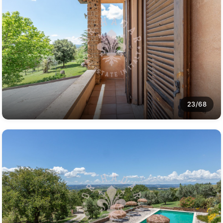
23/68