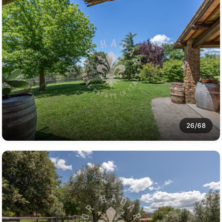
26/68