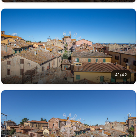
41/42