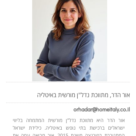
אור הדר, מתווכת נדל"ן מורשית באיטליה
orhadar@homeitaly.co.il
אור הדר היא מתווכת נדל"ן מורשית המתמחה בליווי
ישראלים ברכישת בתי נופש באיטליה. כילידת ישראל
המתגוררת בפירנצה משנת 2015, אור מביאה עמה את