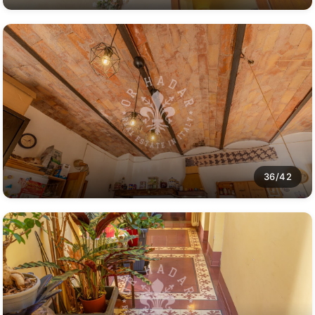
36/42