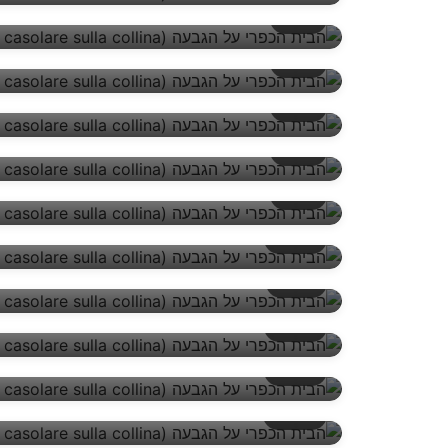
5/17
6/17
7/17
8/17
9/17
10/17
11/17
12/17
13/17
14/17