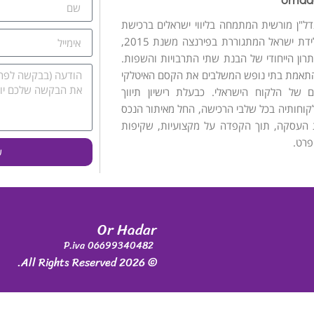
דל"ן מורשית המתמחה בליווי ישראלים ברכישת
בתי נופש באיטליה. כילידת ישראל המתגוררת בפירנצה משנת 2015,
רון הייחודי של הבנת שתי התרבויות והשפות.
אמת בתי נופש המשלבים את הקסם האיטלקי
 של הלקוח הישראלי. כבעלת רישיון תיווך
לקוחותיה בכל שלבי הרכישה, החל מאיתור הנכס
העסקה, תוך הקפדה על מקצועיות, שקיפות
פרט.
ש
Or Hadar
P.iva 06699340482
© 2026 All Rights Reserved.