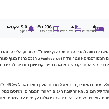
4
4
236 מ"ר
5,0 הקטאר
חדרי שינה
חדרי רחצה
שטח בנוי
קרקע
בשטח בנוי ברוטו של כ-292 מ"ר על פני שני מפלסים וכן כ-5 הקטר קרקע. במסגרת הפ
טבח מאובזר, חדר אוכל מרווח וסלון מואר בגודל של 45 מ"ר.
ר של הגנים. האזור שבין הגנים לאזורי המגורים ימוקסם במלואו