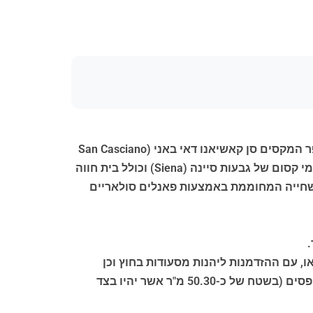
"הבית הכפרי על הגבעה (Il Casale sulla collina)" הוא בית חווה למכירה בטוסקנה (Tuscany) ובמרחק הליכה מהכפר המקסים סן קאשיאנו דאי באני (San Casciano
dei Bagni) ורק הליכה קצרה מהמרחצאות התרמיים המפורסמים פונטרוורדה (Fonteverde). הנכס נהנה מנוף פנורמי קסום של גבעות סיינה (Siena) וכולל בית חווה
רויקט ישנן תוכניות לבריכת שחייה המחוממת באמצעות פאנלים סולאריים
, עם ההזדמנות ליהנות מסעודות בחוץ וכן
מחיים כפריים תוך התבוננות בנופים ייחודיים ושקיעות עוצרות נשימה. יהיו גם שני פרגולות עץ יפות עם צמחים מטפסים (בשטח של כ-50.30 מ"ר אשר יהיו בצד