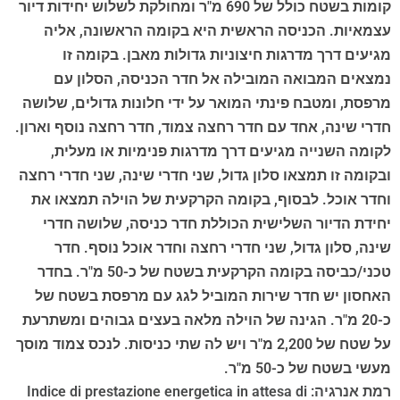
קומות בשטח כולל של 690 מ"ר ומחולקת לשלוש יחידות דיור
עצמאיות. הכניסה הראשית היא בקומה הראשונה, אליה
מגיעים דרך מדרגות חיצוניות גדולות מאבן. בקומה זו
נמצאים המבואה המובילה אל חדר הכניסה, הסלון עם
מרפסת, ומטבח פינתי המואר על ידי חלונות גדולים, שלושה
חדרי שינה, אחד עם חדר רחצה צמוד, חדר רחצה נוסף וארון.
לקומה השנייה מגיעים דרך מדרגות פנימיות או מעלית,
ובקומה זו תמצאו סלון גדול, שני חדרי שינה, שני חדרי רחצה
וחדר אוכל. לבסוף, בקומה הקרקעית של הוילה תמצאו את
יחידת הדיור השלישית הכוללת חדר כניסה, שלושה חדרי
שינה, סלון גדול, שני חדרי רחצה וחדר אוכל נוסף. חדר
טכני/כביסה בקומה הקרקעית בשטח של כ-50 מ"ר. בחדר
האחסון יש חדר שירות המוביל לגג עם מרפסת בשטח של
כ-20 מ"ר. הגינה של הוילה מלאה בעצים גבוהים ומשתרעת
על שטח של 2,200 מ"ר ויש לה שתי כניסות. לנכס צמוד מוסך
מעשי בשטח של כ-50 מ"ר.
רמת אנרגיה: Indice di prestazione energetica in attesa di