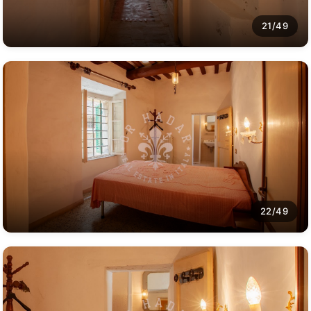
21/49
22/49