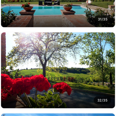
31/35
32/35