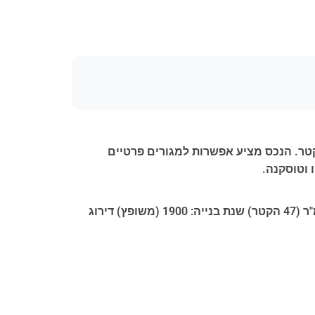
ירוק קסום בין אורבייטו והר פליה, מוצעת למכירה אחוזה כפרית מרהיבה המשתרעת על שטח של כ-47 הקטר. הנכס מציע אפשרות למגורים פרטיים
 וטוסקנה.
שטח בנוי: כ-1,170 מ"ר (מבנים משולבים) כולל 11 חדרי שינה + 4 סלונים חדרי רחצה: 13 שטח מגרש: כ-470,000 מ"ר (47 הקטר) שנת בנייה: 1900 (משופץ) דירוג