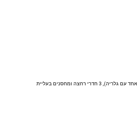
קומה ראשונה: דירת מגורים של 175 מ"ר עם 2 סלונים (כל אחד עם קמין), 2 מטבחים/פינות אוכל, 3 חדרי שינה (אחד עם גלריה), 3 חדרי רחצה ומחסנים בעליית