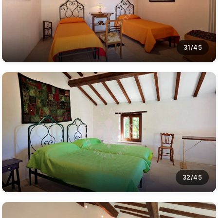
31/45
32/45