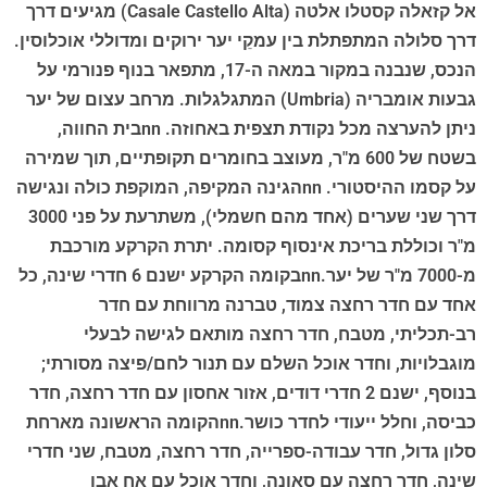
אל קזאלה קסטלו אלטה (Casale Castello Alta) מגיעים דרך
דרך סלולה המתפתלת בין עמקֵי יער ירוקים ומדוללי אוכלוסין.
הנכס, שנבנה במקור במאה ה-17, מתפאר בנוף פנורמי על
גבעות אומבריה (Umbria) המתגלגלות. מרחב עצום של יער
ניתן להערצה מכל נקודת תצפית באחוזה. nnבית החווה,
בשטח של 600 מ"ר, מעוצב בחומרים תקופתיים, תוך שמירה
על קסמו ההיסטורי. nnהגינה המקיפה, המוקפת כולה ונגישה
דרך שני שערים (אחד מהם חשמלי), משתרעת על פני 3000
מ"ר וכוללת בריכת אינסוף קסומה. יתרת הקרקע מורכבת
מ-7000 מ"ר של יער.nnבקומה הקרקע ישנם 6 חדרי שינה, כל
אחד עם חדר רחצה צמוד, טברנה מרווחת עם חדר
רב-תכליתי, מטבח, חדר רחצה מותאם לגישה לבעלי
מוגבלויות, וחדר אוכל השלם עם תנור לחם/פיצה מסורתי;
בנוסף, ישנם 2 חדרי דודים, אזור אחסון עם חדר רחצה, חדר
כביסה, וחלל ייעודי לחדר כושר.nnהקומה הראשונה מארחת
סלון גדול, חדר עבודה-ספרייה, חדר רחצה, מטבח, שני חדרי
שינה, חדר רחצה עם סאונה, וחדר אוכל עם אח אבן