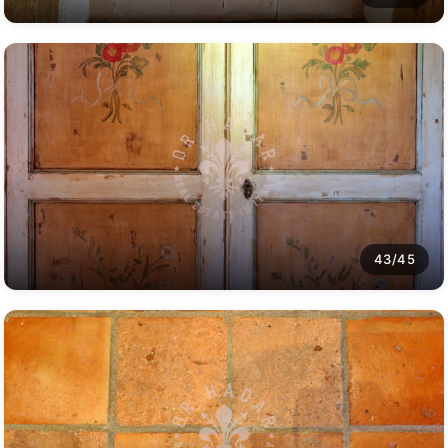
43/45