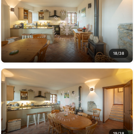
18/38
19/38