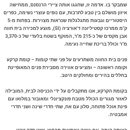
שמבקר בו. אדמה זו, שחגגו אותה ציירי הרנסנס, ממחישה
איזון מושלם בין טבע לתרבות, עם נופים עוצרי נשימה, כפרים
היסטוריים וגבעות מתגלגלות שנראות מצוירות. בפחות מ-5
ק"מ ממרכז קסטיליונה ד'אורציה (SI), מוצע למכירה בית חווה
אבן מקסים של כ-215 מ"ר, המוקף בשטח בלעדי של כ-3,370
מ"ר וכולל בריכת שחייה נעימה.
פנים בית החווה משתרעים על פני שתי קומות – קומת קרקע
וקומה ראשונה – ומציעים אווירה מסבירת פנים המאופיינת
בחללים בהירים ומחולקים היטב.
בקומת הקרקע, אנו מתקבלים על ידי הכניסה לבית, המובילה
לאזור מגורים הכולל מטבח פונקציונלי ומאובזר במלואו עם
פינת אוכל פתוחה, סלון עם אח, שתי חדרי שינה ושני חדרי
אמבטיה.