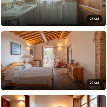
26/38
27/38