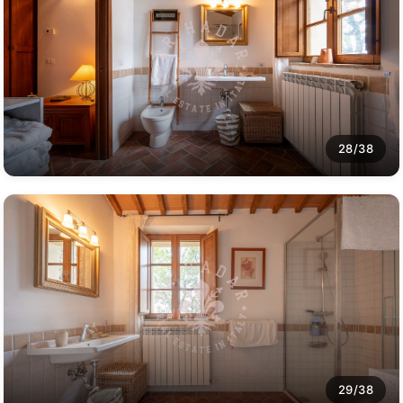
28/38
29/38