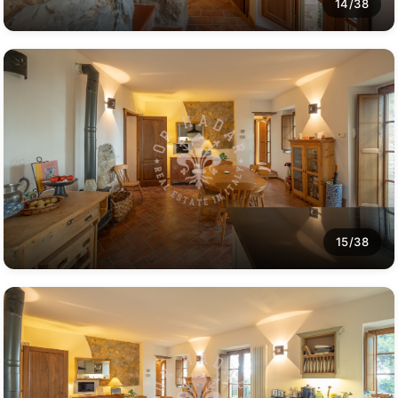
14/38
15/38