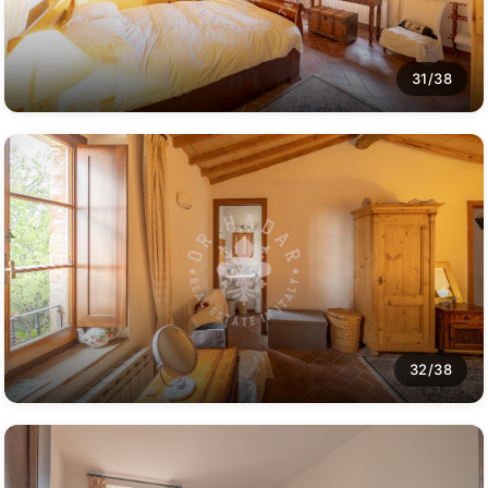
31/38
32/38