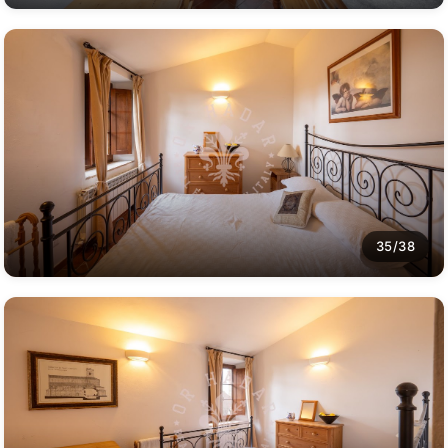
35/38