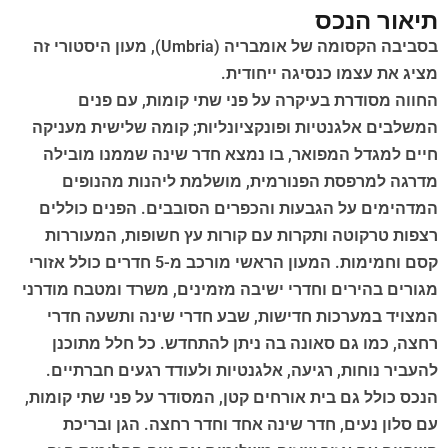
תיאור הנכס
בסביבה הקסומה של אומבריה (Umbria), מעון היסטורי זה
מציג את עצמו כנסיגה ייחודית.
החווה מסודרת בעיקרה על פני שתי קומות, עם פנים
המשלבים אלגנטיות ופונקציונליות; קומה שלישית מעניקה
חיים למגדל המפואר, בו נמצא חדר שינה שממנו מובילה
מדרגה למרפסת הפנורמית, מושלמת ליהנות מהנופים
המדהימים על הגבעות והכפרים הסובבים. הפנים כוללים
רצפות טרקוטה ותקרות עם קורות עץ חשופות, המעוררות
קסם וחמימות. המעון הראשי מורכב מ-5 חדרים כולל אזורי
מגורים בהירים וחדרי ישיבה מזמינים, משרד ומטבח מודרני
המצויד במערכות חדישות, שבע חדרי שינה ותשעה חדרי
רחצה, כמו גם סאונה בה ניתן להתחדש. כל חלל מתוכנן
להעביר נוחות, רגיעה, אלגנטיות ולעודד רגעים חברתיים.
הנכס כולל גם בית אורחים קטן, המסודר על פני שתי קומות,
עם סלון נעים, חדר שינה אחד וחדר רחצה. הגן ובריכת