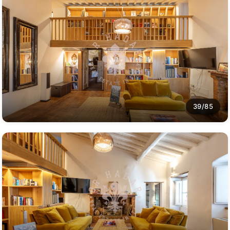
39/85