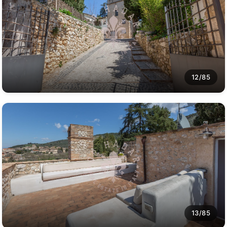
12/85
13/85