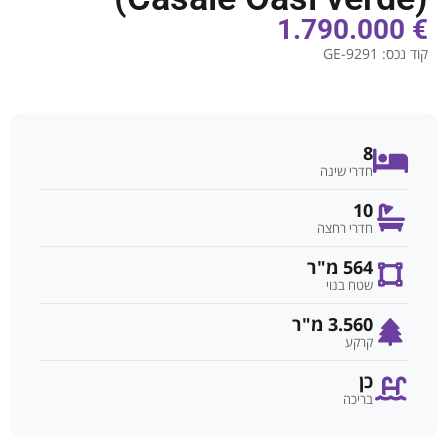
€ 1.790.000
קוד נכס:
GE-9291
8
חדרי שינה
10
חדרי רחצה
564 מ"ר
שטח בנוי
3.560 מ"ר
קרקע
כן
בריכה