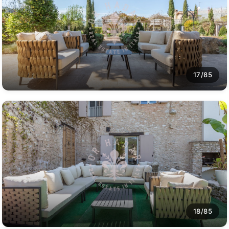
17/85
18/85