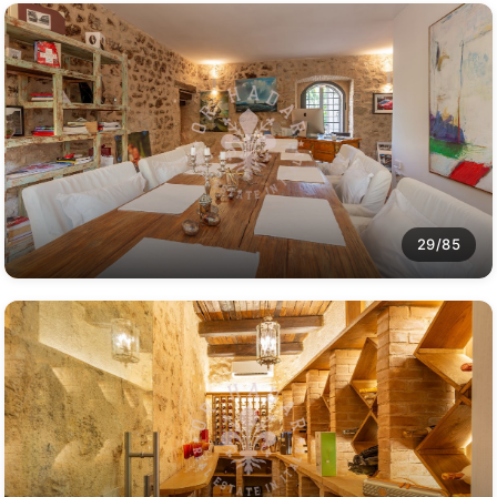
29/85