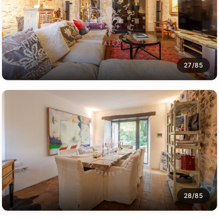
27/85
28/85