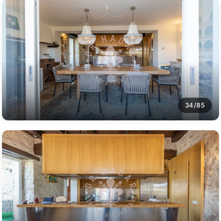
34/85