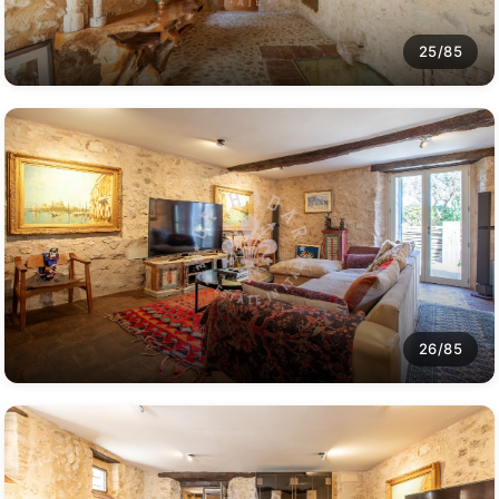
25/85
26/85