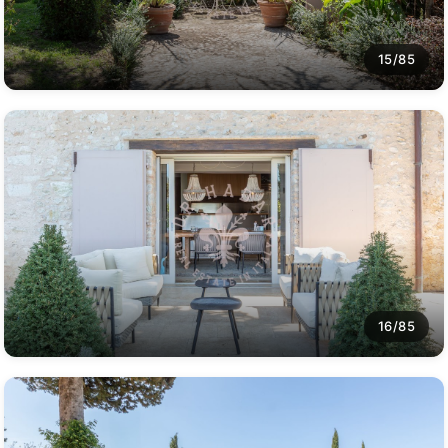
15/85
16/85