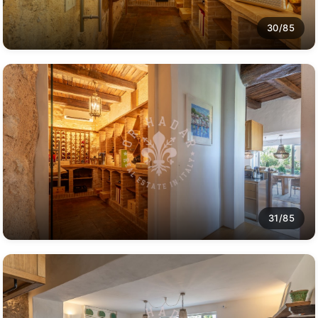
30/85
31/85