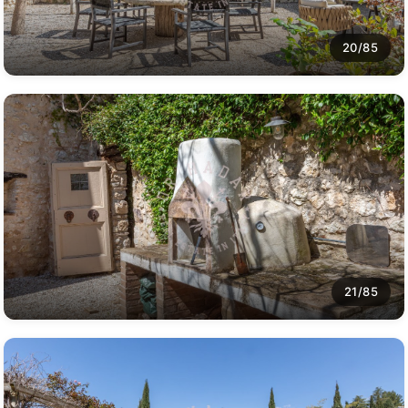
20/85
21/85