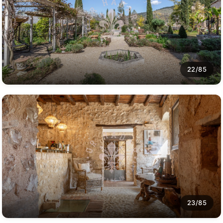
22/85
23/85